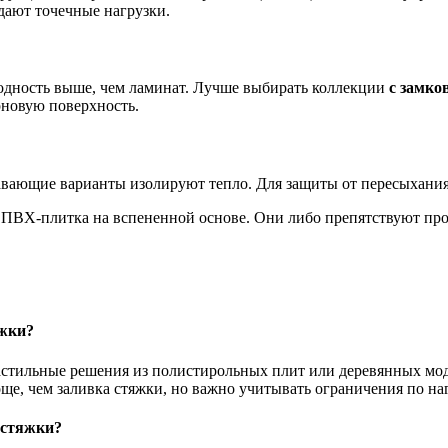
дают точечные нагрузки.
одность выше, чем ламинат. Лучше выбирать коллекции
с замко
рновую поверхность.
авающие варианты изолируют тепло. Для защиты от пересыхания
 ПВХ-плитка на вспененной основе. Они либо препятствуют прог
яжки?
астильные решения из полистирольных плит или деревянных мод
още, чем заливка стяжки, но важно учитывать ограничения по н
 стяжки?