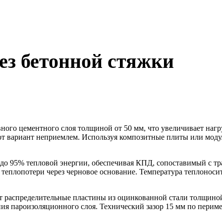
ез бетонной стяжки
ого цементного слоя толщиной от 50 мм, что увеличивает нагру
от вариант неприемлем. Используя композитные плиты или моду
о 95% тепловой энергии, обеспечивая КПД, сопоставимый с тр
теплопотери через черновое основание. Температура теплоносит
т распределительные пластины из оцинкованной стали толщиной 
ия пароизоляционного слоя. Технический зазор 15 мм по перим