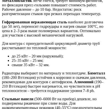
Металлопластик
легче гнётся, требует минимум фитингов,
но фиксация пресс-гильзами повышает стоимость работ.
Рабочее давление – до 10 бар. Недостаток: риск
разгерметизации стыков при резких перепадах температур.
Гофрированная нержавеющая сталь
наиболее долговечна
(до 50 лет), переносит гидроудары и нагрев свыше 100°C, но
цена в 2–3 раза выше полимерных вариантов. Оптимально
для участков с высокой механической нагрузкой.
Для контура с принудительной циркуляцией диаметр труб
рассчитывают по тепловой мощности:
до 25 кВт – 20 мм (наружный);
25–35 кВт – 25 мм;
свыше 35 кВт – 32 мм.
Радиаторы выбирают по материалу и теплоотдаче.
Биметалл
(180–200 Вт/секция) устойчив к коррозии и скачкам давления,
рекомендован для контуров с антифризом.
Алюминий
(190–
210 Вт/секция) быстрее нагревается, но чувствителен к pH
теплоносителя – требуется поддержание уровня 7–8 ph.
Стальные панели
(500–6000 Вт на прибор) дешевле, но
подвержены ржавчине при сливе воды. Для
низкотемпературных
режимов (40–55°C) предпочтительны