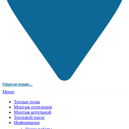
Определение...
Меню
Теплые полы
Монтаж отопления
Монтаж котельной
Тепловой насос
Информация