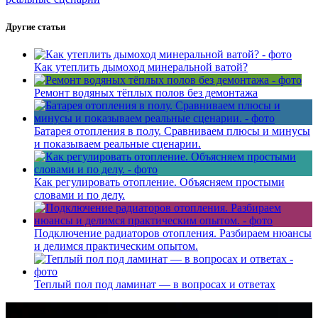
Другие статьи
Как утеплить дымоход минеральной ватой?
Ремонт водяных тёплых полов без демонтажа
Батарея отопления в полу. Сравниваем плюсы и минусы
и показываем реальные сценарии.
Как регулировать отопление. Объясняем простыми
словами и по делу.
Подключение радиаторов отопления. Разбираем нюансы
и делимся практическим опытом.
Теплый пол под ламинат — в вопросах и ответах