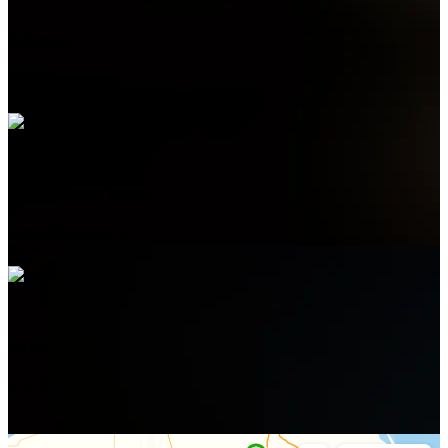
Telegram
+7 (978) 515-999-7
Электронная почта
admin@helpsant.ru
Адрес
пгт. Форос