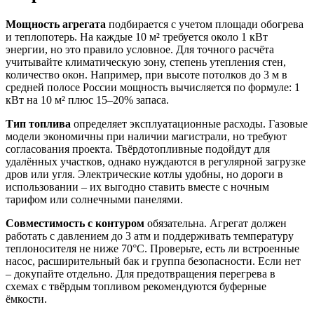
Мощность агрегата
подбирается с учетом площади обогрева
и теплопотерь. На каждые 10 м² требуется около 1 кВт
энергии, но это правило условное. Для точного расчёта
учитывайте климатическую зону, степень утепления стен,
количество окон. Например, при высоте потолков до 3 м в
средней полосе России мощность вычисляется по формуле: 1
кВт на 10 м² плюс 15–20% запаса.
Тип топлива
определяет эксплуатационные расходы. Газовые
модели экономичны при наличии магистрали, но требуют
согласования проекта. Твёрдотопливные подойдут для
удалённых участков, однако нуждаются в регулярной загрузке
дров или угля. Электрические котлы удобны, но дороги в
использовании – их выгодно ставить вместе с ночным
тарифом или солнечными панелями.
Совместимость с контуром
обязательна. Агрегат должен
работать с давлением до 3 атм и поддерживать температуру
теплоносителя не ниже 70°C. Проверьте, есть ли встроенные
насос, расширительный бак и группа безопасности. Если нет
– докупайте отдельно. Для предотвращения перегрева в
схемах с твёрдым топливом рекомендуются буферные
ёмкости.