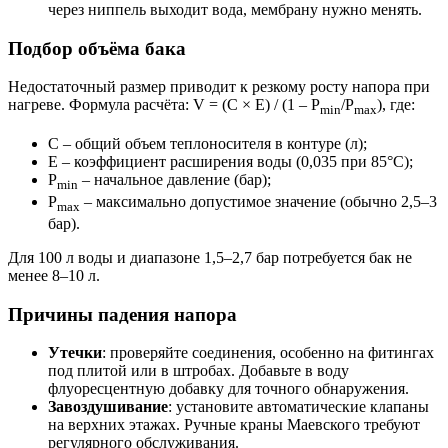
через ниппель выходит вода, мембрану нужно менять.
Подбор объёма бака
Недостаточный размер приводит к резкому росту напора при
нагреве. Формула расчёта: V = (C × E) / (1 – P
/P
), где:
min
max
C – общий объем теплоносителя в контуре (л);
E – коэффициент расширения воды (0,035 при 85°C);
P
– начальное давление (бар);
min
P
– максимально допустимое значение (обычно 2,5–3
max
бар).
Для 100 л воды и диапазоне 1,5–2,7 бар потребуется бак не
менее 8–10 л.
Причины падения напора
Утечки
: проверяйте соединения, особенно на фитингах
под плитой или в штробах. Добавьте в воду
флуоресцентную добавку для точного обнаружения.
Завоздушивание
: установите автоматические клапаны
на верхних этажах. Ручные краны Маевского требуют
регулярного обслуживания.