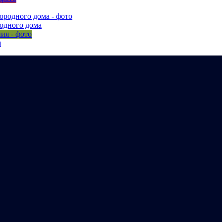
одного дома
я