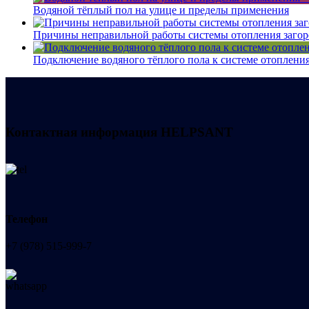
Водяной тёплый пол на улице и пределы применения
Причины неправильной работы системы отопления загор
Подключение водяного тёплого пола к системе отоплени
Контактная информация
HELPSANT
Телефон
+7 (978) 515-999-7