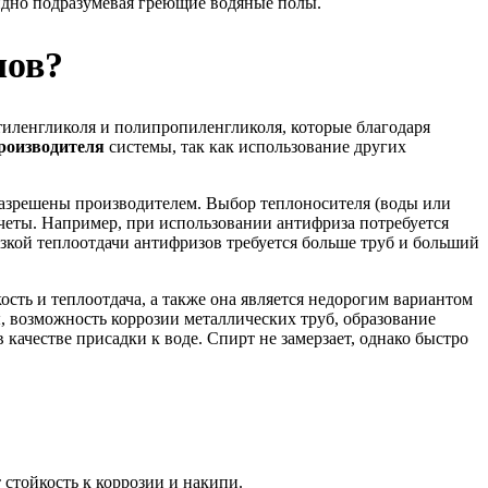
идно подразумевая греющие водяные полы.
лов?
тиленгликоля и полипропиленгликоля, которые благодаря
роизводителя
системы, так как использование других
 разрешены производителем. Выбор теплоносителя (воды или
счеты. Например, при использовании антифриза потребуется
изкой теплоотдачи антифризов требуется больше труб и больший
ть и теплоотдача, а также она является недорогим вариантом
ы, возможность коррозии металлических труб, образование
качестве присадки к воде. Спирт не замерзает, однако быстро
 стойкость к коррозии и накипи.