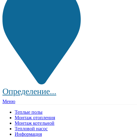
Определение...
Меню
Теплые полы
Монтаж отопления
Монтаж котельной
Тепловой насос
Информация