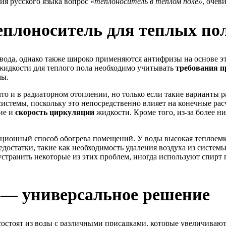
ия русского языка вопрос «
теплоноситель в теплом поле»
, очев
еплоноситель для теплых по
я вода, однако также широко применяются антифризы на основе э
жидкости для теплого пола необходимо учитывать
требования п
мы.
что и в радиаторном отоплении, но только если такие варианты
системы, поскольку это непосредственно влияет на конечные ра
ие и
скорость циркуляции
жидкости. Кроме того, из-за более н
ционный способ обогрева помещений. У воды высокая теплоемкос
достатки, такие как необходимость удаления воздуха из систем
транить некоторые из этих проблем, иногда используют спирт в 
 — универсальное решение
состоят из воды с различными присадками, которые увеличивают