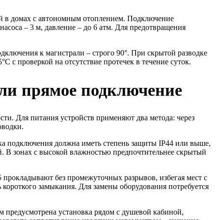
й в домах с автономным отоплением. Подключение
асоса – 3 м, давление – до 6 атм. Для предотвращения
дключения к магистрали – строго 90°. При скрытой разводке
C с проверкой на отсутствие протечек в течение суток.
или прямое подключение
ти. Для питания устройств применяют два метода: через
оводки.
чка подключения должна иметь степень защиты IP44 или выше,
й. В зонах с высокой влажностью предпочтительнее скрытый
 прокладывают без промежуточных разрывов, избегая мест с
 короткого замыкания. Для замены оборудования потребуется
ом предусмотрена установка рядом с душевой кабиной,