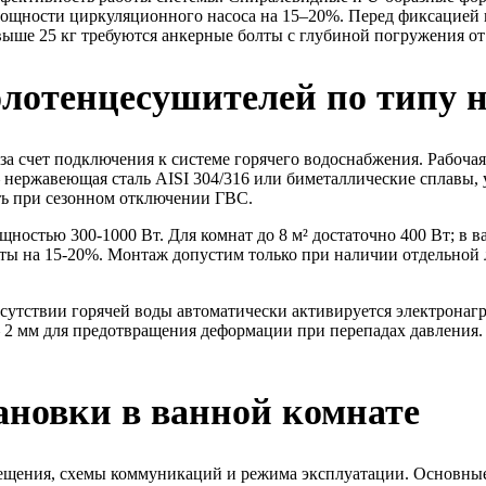
мощности циркуляционного насоса на 15–20%. Перед фиксацией к
выше 25 кг требуются анкерные болты с глубиной погружения от
лотенцесушителей по типу н
 счет подключения к системе горячего водоснабжения. Рабочая 
 нержавеющая сталь AISI 304/316 или биметаллические сплавы,
ть при сезонном отключении ГВС.
стью 300-1000 Вт. Для комнат до 8 м² достаточно 400 Вт; в ва
аты на 15-20%. Монтаж допустим только при наличии отдельной 
утствии горячей воды автоматически активируется электронагр
2 мм для предотвращения деформации при перепадах давления. 
ановки в ванной комнате
мещения, схемы коммуникаций и режима эксплуатации. Основны