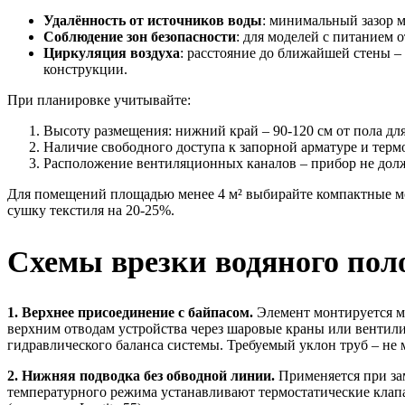
Удалённость от источников воды
: минимальный зазор м
Соблюдение зон безопасности
: для моделей с питанием 
Циркуляция воздуха
: расстояние до ближайшей стены –
конструкции.
При планировке учитывайте:
Высоту размещения: нижний край – 90-120 см от пола дл
Наличие свободного доступа к запорной арматуре и терм
Расположение вентиляционных каналов – прибор не долж
Для помещений площадью менее 4 м² выбирайте компактные мод
сушку текстиля на 20-25%.
Схемы врезки водяного пол
1. Верхнее присоединение с байпасом.
Элемент монтируется м
верхним отводам устройства через шаровые краны или вентили
гидравлического баланса системы. Требуемый уклон труб – не 
2. Нижняя подводка без обводной линии.
Применяется при за
температурного режима устанавливают термостатические клап