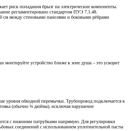
жает риск попадания брызг на электрические компоненты.
ование регламентировано стандартом ПУЭ 7.1.48.
-10 см между стеновыми панелями и боковыми рёбрами
 монтируйте устройство ближе к зоне душа – это ускорит
ше уровня обходной перемычки. Трубопровод подключается к
стояка (обычно ¾ дюйма), исключая нарушение
ются с нижними патрубками напрямую. Для регулировки
зьбовых соединений с использованием уплотнительной пасты