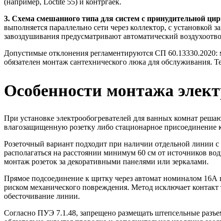
(например, Loctite 55) и контргаек.
3. Схема смешанного типа для систем с принудительной ци
выполняется параллельно сети через коллектор, с установкой з
завоздушивания предусматривают автоматический воздухоотвод
Допустимые отклонения регламентируются СП 60.13330.2020: м
обязателен монтаж сантехнического люка для обслуживания. Те
Особенности монтажа элект
При установке электрообогревателей для ванных комнат решаю
влагозащищенную розетку либо стационарное присоединение к
Розеточный вариант подходит при наличии отдельной линии с с
располагаться на расстоянии минимум 60 см от источников во
монтаж розеток за декоративными панелями или зеркалами.
Прямое подсоединение к щитку через автомат номиналом 16А ц
риском механического повреждения. Метод исключает контакт 
обесточивание линии.
Согласно ПУЭ 7.1.48, запрещено размещать штепсельные разъе