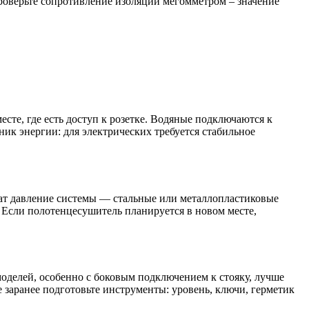
роверьте сопротивление изоляции мегомметром – значение
те, где есть доступ к розетке. Водяные подключаются к
ик энергии: для электрических требуется стабильное
ржат давление системы — стальные или металлопластиковые
 Если полотенцесушитель планируется в новом месте,
оделей, особенно с боковым подключением к стояку, лучше
 заранее подготовьте инструменты: уровень, ключи, герметик