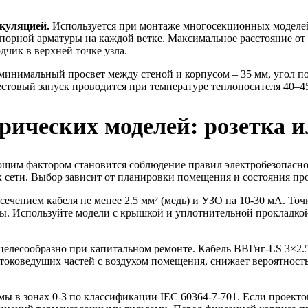
ркуляцией.
Используется при монтаже многосекционных моделе
апорной арматуры на каждой ветке. Максимальное расстояние от н
чик в верхней точке узла.
инимальный просвет между стеной и корпусом – 35 мм, угол по
стовый запуск проводится при температуре теплоносителя 40–45°
рических моделей: розетка 
щим фактором становится соблюдение правил электробезопаснос
 сети. Выбор зависит от планировки помещения и состояния пр
ечением кабеля не менее 2.5 мм² (медь) и УЗО на 10-30 мА. То
ды. Используйте модели с крышкой и уплотнительной прокладко
елесообразно при капитальном ремонте. Кабель ВВГнг-LS 3×2.5
токоведущих частей с воздухом помещения, снижает вероятность
мы в зонах 0-3 по классификации IEC 60364-7-701. Если проект