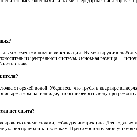
динений термоусадочными гильзами. Перед фиксацией корпуса п
яных?
льным элементом внутри конструкции. Их монтируют в любом мес
лоноситель из центральной системы. Основная разница — источн
бности стояка.
ушителя?
стояка с горячей водой. Убедитесь, что трубы в квартире выде
ной арматуры на подводке, чтобы перекрыть воду при ремонте.
если нет опыта?
ксировать своими силами, соблюдая инструкцию. Для водяных м
е уклона приводят к протечкам. При самостоятельной установке