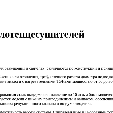
лотенцесушителей
я размещения в санузлах, различаются по конструкции и принц
жения или отопления, требуя точного расчета диаметра подвод
ские аналоги с нагревательными ТЭНами мощностью от 50 до 3
ированная сталь выдерживает давление до 16 атм, а биметалличе
уются модели с нижним присоединением и байпасом, обеспечив
становка редукционного клапана и воздухоотводчика.
ффективность работы системы. Спиралевидные и U-образные фор