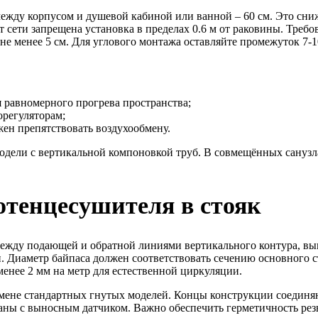
ежду корпусом и душевой кабиной или ванной – 60 см. Это сни
от сети запрещена установка в пределах 0.6 м от раковины. Треб
 не менее 5 см. Для углового монтажа оставляйте промежуток 7
я равномерного прогрева пространства;
орегуляторам;
ен препятствовать воздухообмену.
ели с вертикальной компоновкой труб. В совмещённых санузлах
отенцесушителя в стояк
ежду подающей и обратной линиями вертикального контура, вы
. Диаметр байпаса должен соответствовать сечению основного 
менее 2 мм на метр для естественной циркуляции.
мене стандартных гнутых моделей. Концы конструкции соединя
аны с выносным датчиком. Важно обеспечить герметичность ре