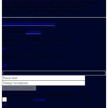
характер и ни при каких условиях не является публичной
офертой, определяемой положениями Статьи 437 (2)
Гражданского кодекса Российской Федерации.
Политика конфиденциальности
Разработано в
exsited.ru
Ошибка:
Контактная форма не найдена.
GO
Ошибка:
Контактная форма не найдена.
GO
Для отправки формы вам необходимо принять условия:
прочитал и согласен с
условиями
обработки своих персональных данных
GO