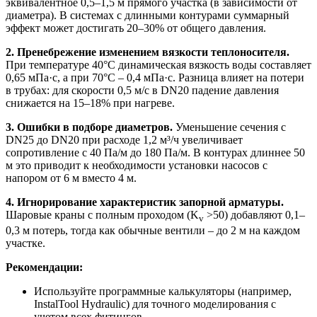
эквивалентное 0,5–1,5 м прямого участка (в зависимости от
диаметра). В системах с длинными контурами суммарный
эффект может достигать 20–30% от общего давления.
2. Пренебрежение изменением вязкости теплоносителя.
При температуре 40°C динамическая вязкость воды составляет
0,65 мПа·с, а при 70°C – 0,4 мПа·с. Разница влияет на потери
в трубах: для скорости 0,5 м/с в DN20 падение давления
снижается на 15–18% при нагреве.
3. Ошибки в подборе диаметров.
Уменьшение сечения с
DN25 до DN20 при расходе 1,2 м³/ч увеличивает
сопротивление с 40 Па/м до 180 Па/м. В контурах длиннее 50
м это приводит к необходимости установки насосов с
напором от 6 м вместо 4 м.
4. Игнорирование характеристик запорной арматуры.
Шаровые краны с полным проходом (K
>50) добавляют 0,1–
v
0,3 м потерь, тогда как обычные вентили – до 2 м на каждом
участке.
Рекомендации:
Используйте программные калькуляторы (например,
InstalTool Hydraulic) для точного моделирования с
учетом всех фитингов.