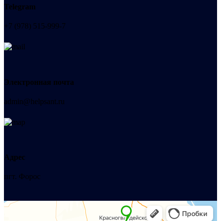
Telegram
+7 (978) 515-999-7
Электронная почта
admin@helpsant.ru
Адрес
пгт. Форос