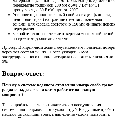
материалов (λ) и площадь контакта. Например, бетонное
перекрытие толщиной 200 мм с λ=1,7 Вт/(м·°C)
пропускает до 30 Вт/м² при Δt=20°C.
Установите дополнительный слой изоляции (минвата,
пенополистирол) на границе с неотапливаемыми
зонами. Для чердака достаточно 150 мм минваты поверх
перекрытия.
Закройте технологические отверстия монтажной пеной
и герметизирующими лентами.
Пример:
В кирпичном доме с неутепленным подвалом потери
через пол составили 18%. После укладки 50-мм
экструдированного пенополистирола показатель снизился до
5%.
Вопрос-ответ:
Почему в системе водяного отопления иногда слабо греют
радиаторы, даже если котел работает на полную
мощность?
Такая проблема часто возникает из-за завоздушивания
системы или неправильного уклона труб. Воздушные пробки
мешают циркуляции воды, а нарушение уклона приводит к