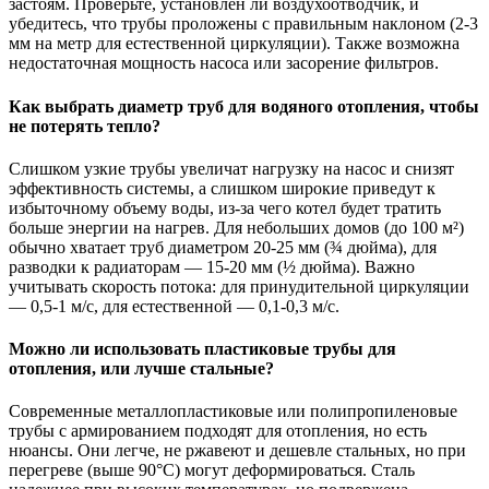
застоям. Проверьте, установлен ли воздухоотводчик, и
убедитесь, что трубы проложены с правильным наклоном (2-3
мм на метр для естественной циркуляции). Также возможна
недостаточная мощность насоса или засорение фильтров.
Как выбрать диаметр труб для водяного отопления, чтобы
не потерять тепло?
Слишком узкие трубы увеличат нагрузку на насос и снизят
эффективность системы, а слишком широкие приведут к
избыточному объему воды, из-за чего котел будет тратить
больше энергии на нагрев. Для небольших домов (до 100 м²)
обычно хватает труб диаметром 20-25 мм (¾ дюйма), для
разводки к радиаторам — 15-20 мм (½ дюйма). Важно
учитывать скорость потока: для принудительной циркуляции
— 0,5-1 м/с, для естественной — 0,1-0,3 м/с.
Можно ли использовать пластиковые трубы для
отопления, или лучше стальные?
Современные металлопластиковые или полипропиленовые
трубы с армированием подходят для отопления, но есть
нюансы. Они легче, не ржавеют и дешевле стальных, но при
перегреве (выше 90°C) могут деформироваться. Сталь