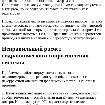
достигают 25 кВт·ч на погонный метр за сезон.
Полиэтиленовые кожухи толщиной 10 мм сокращают утечки
в три раза, но их редко монтируют на ответвлениях к
радиаторам.
Проектировщики часто завышают мощность насосов, пытаясь
компенсировать гидравлическое сопротивление. Для типовой
трёхкомнатной квартиры достаточно агрегата с напором 4 м и
производительностью 1.8 м³/ч. Превышение этих параметров
приводит к шуму в клапанах и перерасходу электроэнергии.
Неправильный расчет
гидравлического сопротивления
системы
Проблемы в работе циркуляционных насосов и
неравномерный прогрев контуров обычно связаны с
некорректной оценкой гидравлических потерь. Основные
причины:
1. Неучтенные местные сопротивления.
Каждый поворот
трубы, термостатический клапан или фитинг увеличивает
потери. Например, угол 90° создает сопротивление,