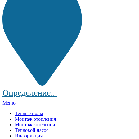
Определение...
Меню
Теплые полы
Монтаж отопления
Монтаж котельной
Тепловой насос
Информация