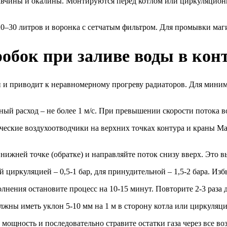
вчины и окалины. Монтируются перед котлом или циркуляционн
 20–30 литров и воронка с сетчатым фильтром. Для промывки ма
обок при заливе воды в кон
и и приводит к неравномерному прогреву радиаторов. Для мини
й расход – не более 1 м/с. При превышении скорости потока во
ческие воздухоотводчики на верхних точках контура и краны Ма
ижней точке (обратке) и направляйте поток снизу вверх. Это вы
 циркуляцией – 0,5-1 бар, для принудительной – 1,5-2 бара. И
нения остановите процесс на 10-15 минут. Повторите 2-3 раза 
жны иметь уклон 5-10 мм на 1 м в сторону котла или циркуляци
ощность и последовательно стравите остатки газа через все во