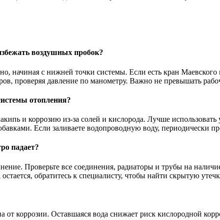
 избежать воздушных пробок?
о, начиная с нижней точки системы. Если есть кран Маевского 
ров, проверяя давление по манометру. Важно не превышать рабоч
системы отопления?
накипь и коррозию из-за солей и кислорода. Лучше использоват
бавками. Если заливаете водопроводную воду, периодически про
тро падает?
нение. Проверьте все соединения, радиаторы и трубы на наличи
остается, обратитесь к специалисту, чтобы найти скрытую утечк
на от коррозии. Оставшаяся вода снижает риск кислородной корр