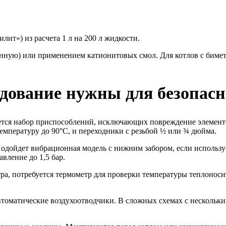
ит») из расчета 1 л на 200 л жидкости.
енную) или применением катионитовых смол. Для котлов с биме
дование нужны для безопасн
ется набор приспособлений, исключающих повреждение элемент
емпературу до 90°C, и переходники с резьбой ½ или ¾ дюйма.
Подойдет вибрационная модель с нижним забором, если использу
вление до 1,5 бар.
а, потребуется термометр для проверки температуры теплоноси
автоматические воздухоотводчики. В сложных схемах с несколь