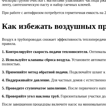
Фильтры грубой очистки с магнитами улавливают частицы ржа
ленту, сантехническую пасту и набор гаечных ключей.
При работе с антифризом потребуется герметичная емкость на
Как избежать воздушных пр
Воздух в трубопроводах снижает эффективность теплопередач
правила.
1. Контролируйте скорость подачи теплоносителя.
Оптимальны
2. Используйте клапаны сброса воздуха.
Установите автомати
полностью.
3. Применяйте метод обратной подачи.
Подключайте шланг к н
4. Поддерживайте давление.
Для частных домов с естественной
5. Проводите ступенчатое заполнение.
После первичного напол
6. Проверяйте угол наклона труб.
Горизонтальные участки дол
После завершения процедуры включите насос на минимальную м