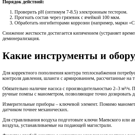
Порядок действий:
Проверить pH (оптимум 7-8.5) электронным тестером.
Прогнать состав через грязевик с ячейкой 100 мкм.
Обработать ингибиторами коррозии (например, марки «Сил
Снижение жесткости достигается кипячением (устраняет врем
деминерализация.
Какие инструменты и обору
Для корректного пополнения контура теплоснабжения потребу
контроля давления, шланги с армированием, рассчитанные на т
Обязательно наличие насоса с производительностью 2–3 м³/ч. 
ручные помпы с манометром, позволяющие точно дозировать да
Измерительные приборы – ключевой элемент. Помимо манометр
датчиком точнее механических.
Для стравливания воздуха подготовьте ключи Маевского или 
воздуха, устанавливаемые на подающей магистрали.