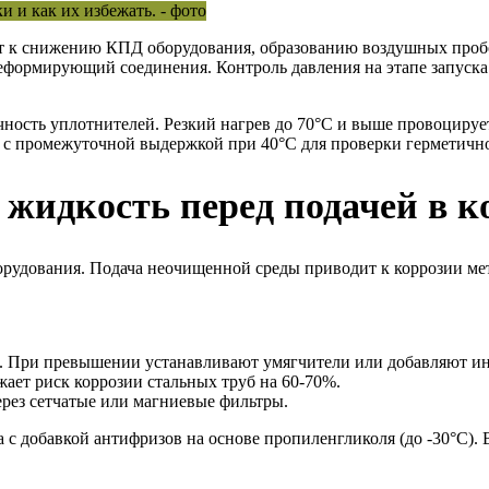
т к снижению КПД оборудования, образованию воздушных пробок
 деформирующий соединения. Контроль давления на этапе запуск
ность уплотнителей. Резкий нагрев до 70°C и выше провоцируе
 с промежуточной выдержкой при 40°C для проверки герметичн
 жидкость перед подачей в к
борудования. Подача неочищенной среды приводит к коррозии м
2). При превышении устанавливают умягчители или добавляют и
жает риск коррозии стальных труб на 60-70%.
рез сетчатые или магниевые фильтры.
с добавкой антифризов на основе пропиленгликоля (до -30°C).
.