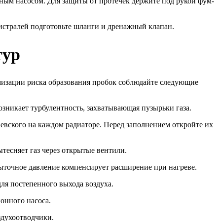
ым насосом. Для защиты от протечек держите под рукой фум-
гистралей подготовьте шланги и дренажный клапан.
тур
мизации риска образования пробок соблюдайте следующие
зникает турбулентность, захватывающая пузырьки газа.
евского на каждом радиаторе. Перед заполнением откройте их
тесняет газ через открытые вентили.
збыточное давление компенсирует расширение при нагреве.
для постепенного выхода воздуха.
онного насоса.
здухоотводчики.