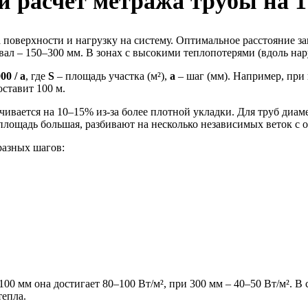
 расчёт метража трубы на 1
поверхности и нагрузку на систему. Оптимальное расстояние за
ал – 150–300 мм. В зонах с высокими теплопотерями (вдоль нар
00 / a
, где
S
– площадь участка (м²),
a
– шаг (мм). Например, при 
оставит 100 м.
ивается на 10–15% из-за более плотной укладки. Для труб диа
 площадь большая, разбивают на несколько независимых веток с
разных шагов:
100 мм она достигает 80–100 Вт/м², при 300 мм – 40–50 Вт/м².
тепла.