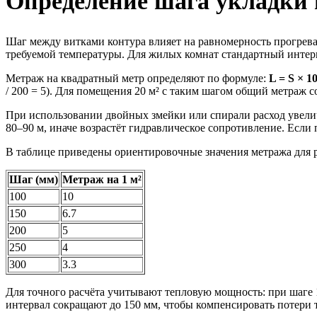
Определение шага укладки и
Шаг между витками контура влияет на равномерность прогрева 
требуемой температуры. Для жилых комнат стандартный интерв
Метраж на квадратный метр определяют по формуле:
L = S × 10
/ 200 = 5). Для помещения 20 м² с таким шагом общий метраж с
При использовании двойных змейки или спирали расход увелич
80–90 м, иначе возрастёт гидравлическое сопротивление. Если
В таблице приведены ориентировочные значения метража для 
Шаг (мм)
Метраж на 1 м²
100
10
150
6.7
200
5
250
4
300
3.3
Для точного расчёта учитывают тепловую мощность: при шаге 
интервал сокращают до 150 мм, чтобы компенсировать потери 