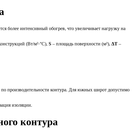
а
тся более интенсивный обогрев, что увеличивает нагрузку на
онструкций (Вт/м²·°C),
S
– площадь поверхности (м²),
ΔT
–
с по производительности контура. Для южных широт допустимо
зация изоляции.
ного контура