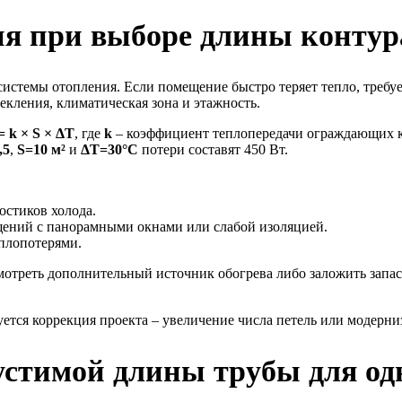
ия при выборе длины контур
истемы отопления. Если помещение быстро теряет тепло, требуе
екления, климатическая зона и этажность.
= k × S × ΔT
, где
k
– коэффициент теплопередачи ограждающих к
,5
,
S=10 м²
и
ΔT=30°C
потери составят 450 Вт.
остиков холода.
щений с панорамными окнами или слабой изоляцией.
еплопотерями.
смотреть дополнительный источник обогрева либо заложить запа
уется коррекция проекта – увеличение числа петель или модерни
стимой длины трубы для од