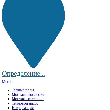
Определение...
Меню
Теплые полы
Монтаж отопления
Монтаж котельной
Тепловой насос
Информация