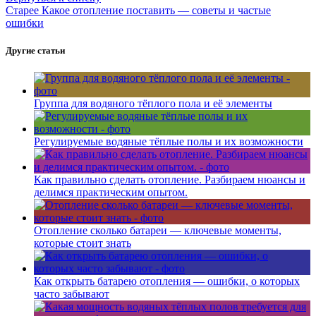
Старее
Какое отопление поставить — советы и частые
ошибки
Другие статьи
Группа для водяного тёплого пола и её элементы
Регулируемые водяные тёплые полы и их возможности
Как правильно сделать отопление. Разбираем нюансы и
делимся практическим опытом.
Отопление сколько батареи — ключевые моменты,
которые стоит знать
Как открыть батарею отопления — ошибки, о которых
часто забывают