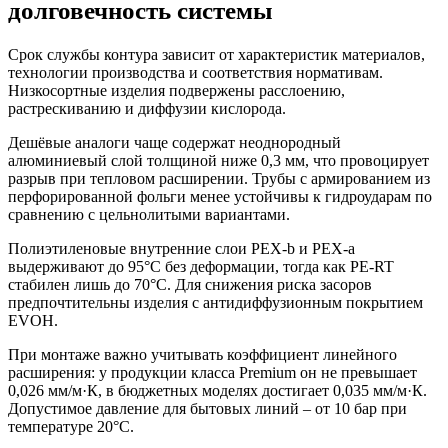
долговечность системы
Срок службы контура зависит от характеристик материалов,
технологии производства и соответствия нормативам.
Низкосортные изделия подвержены расслоению,
растрескиванию и диффузии кислорода.
Дешёвые аналоги чаще содержат неоднородный
алюминиевый слой толщиной ниже 0,3 мм, что провоцирует
разрыв при тепловом расширении. Трубы с армированием из
перфорированной фольги менее устойчивы к гидроударам по
сравнению с цельнолитыми вариантами.
Полиэтиленовые внутренние слои PEX-b и PEX-a
выдерживают до 95°C без деформации, тогда как PE-RT
стабилен лишь до 70°C. Для снижения риска засоров
предпочтительны изделия с антидиффузионным покрытием
EVOH.
При монтаже важно учитывать коэффициент линейного
расширения: у продукции класса Premium он не превышает
0,026 мм/м·К, в бюджетных моделях достигает 0,035 мм/м·К.
Допустимое давление для бытовых линий – от 10 бар при
температуре 20°C.