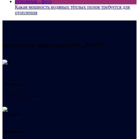
Какая мощность водяных тёплых полов требуется для
отопления
Контактная информация
HELPSANT
Телефон
+7 (978) 515-999-7
WhatsApp