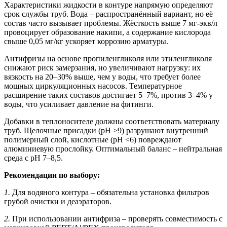
Характеристики жидкости в контуре напрямую определяют
срок службы труб. Вода – распространённый вариант, но её
состав часто вызывает проблемы. Жёсткость выше 7 мг-экв/л
провоцирует образование накипи, а содержание кислорода
свыше 0,05 мг/кг ускоряет коррозию арматуры.
Антифризы на основе пропиленгликоля или этиленгликоля
снижают риск замерзания, но увеличивают нагрузку: их
вязкость на 20–30% выше, чем у воды, что требует более
мощных циркуляционных насосов. Температурное
расширение таких составов достигает 5–7%, против 3–4% у
воды, что усиливает давление на фитинги.
Добавки в теплоносителе должны соответствовать материалу
труб. Щелочные присадки (pH >9) разрушают внутренний
полимерный слой, кислотные (pH <6) повреждают
алюминиевую прослойку. Оптимальный баланс – нейтральная
среда с pH 7–8,5.
Рекомендации по выбору:
1.
Для водяного контура – обязательна установка фильтров
грубой очистки и деаэраторов.
2.
При использовании антифриза – проверять совместимость с