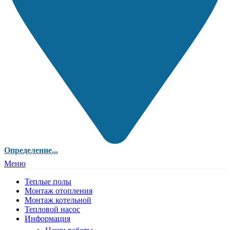
Определение...
Меню
Теплые полы
Монтаж отопления
Монтаж котельной
Тепловой насос
Информация