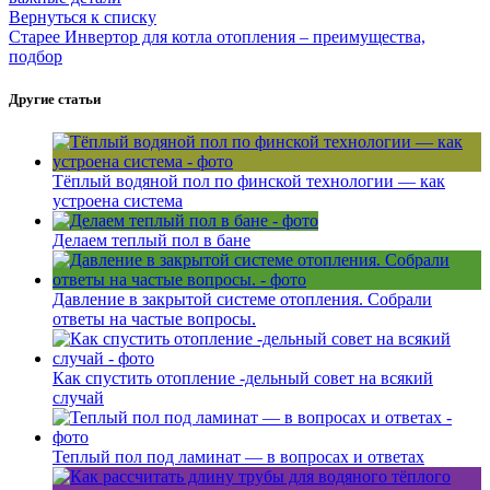
Вернуться к списку
Старее
Инвертор для котла отопления – преимущества,
подбор
Другие статьи
Тёплый водяной пол по финской технологии — как
устроена система
Делаем теплый пол в бане
Давление в закрытой системе отопления. Собрали
ответы на частые вопросы.
Как спустить отопление -дельный совет на всякий
случай
Теплый пол под ламинат — в вопросах и ответах