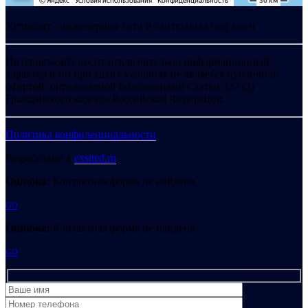
Хелпсант - инженерные сети и сантехника под ключ
Интернет-сайт носит исключительно информационный
характер и ни при каких условиях не является публичной
офертой, определяемой положениями Статьи 437 (2)
Гражданского кодекса Российской Федерации.
Политика конфиденциальности
Разработано в
exsited.ru
Ошибка:
Контактная форма не найдена.
GO
Ошибка:
Контактная форма не найдена.
GO