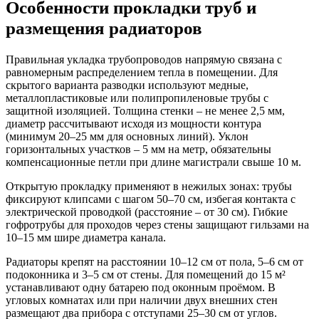
Особенности прокладки труб и
размещения радиаторов
Правильная укладка трубопроводов напрямую связана с
равномерным распределением тепла в помещении. Для
скрытого варианта разводки используют медные,
металлопластиковые или полипропиленовые трубы с
защитной изоляцией. Толщина стенки – не менее 2,5 мм,
диаметр рассчитывают исходя из мощности контура
(минимум 20–25 мм для основных линий). Уклон
горизонтальных участков – 5 мм на метр, обязательны
компенсационные петли при длине магистрали свыше 10 м.
Открытую прокладку применяют в нежилых зонах: трубы
фиксируют клипсами с шагом 50–70 см, избегая контакта с
электрической проводкой (расстояние – от 30 см). Гибкие
гофротрубы для проходов через стены защищают гильзами на
10–15 мм шире диаметра канала.
Радиаторы крепят на расстоянии 10–12 см от пола, 5–6 см от
подоконника и 3–5 см от стены. Для помещений до 15 м²
устанавливают одну батарею под оконным проёмом. В
угловых комнатах или при наличии двух внешних стен
размещают два прибора с отступами 25–30 см от углов.