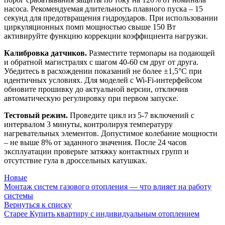
насоса. Рекомендуемая длительность плавного пуска – 15
секунд для предотвращения гидроударов. При использовании
циркуляционных помп мощностью свыше 150 Вт
активируйте функцию коррекции коэффициента нагрузки.
Калибровка датчиков.
Разместите термопары на подающей
и обратной магистралях с шагом 40-60 см друг от друга.
Убедитесь в расхождении показаний не более ±1,5°C при
идентичных условиях. Для моделей с Wi-Fi-интерфейсом
обновите прошивку до актуальной версии, отключив
автоматическую регулировку при первом запуске.
Тестовый режим.
Проведите цикл из 5-7 включений с
интервалом 3 минуты, контролируя температуру
нагревательных элементов. Допустимое колебание мощности
– не выше 8% от заданного значения. После 24 часов
эксплуатации проверьте затяжку контактных групп и
отсутствие гула в дроссельных катушках.
Новые
Монтаж систем газового отопления — что влияет на работу
системы
Вернуться к списку
Старее
Купить квартиру с индивидуальным отоплением