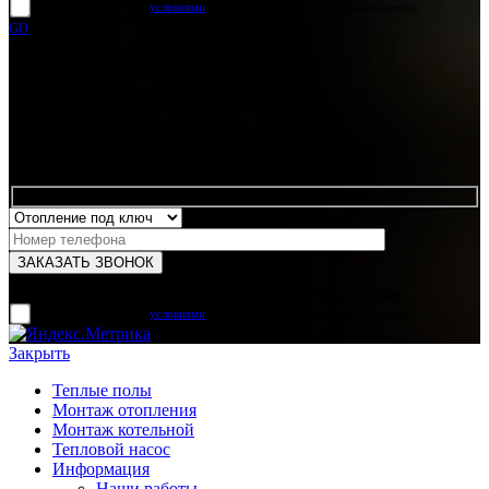
прочитал и согласен с
условиями
обработки своих персональных данных
GO
Какая услуга вас интересует?
Для отправки формы вам необходимо принять условия:
прочитал и согласен с
условиями
обработки своих персональных данных
Закрыть
Теплые полы
Монтаж отопления
Монтаж котельной
Тепловой насос
Информация
Наши работы