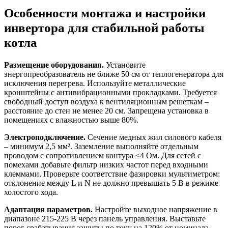
Особенности монтажа и настройки
инвертора для стабильной работы
котла
Размещение оборудования.
Установите
энергопреобразователь не ближе 50 см от теплогенератора для
исключения перегрева. Используйте металлические
кронштейны с антивибрационными прокладками. Требуется
свободный доступ воздуха к вентиляционным решеткам –
расстояние до стен не менее 20 см. Запрещена установка в
помещениях с влажностью выше 80%.
Электроподключение.
Сечение медных жил силового кабеля
– минимум 2,5 мм². Заземление выполняйте отдельным
проводом с сопротивлением контура ≤4 Ом. Для сетей с
помехами добавьте фильтр низких частот перед входными
клеммами. Проверьте соответствие фазировки мультиметром:
отклонение между L и N не должно превышать 5 В в режиме
холостого хода.
Адаптация параметров.
Настройте выходное напряжение в
диапазоне 215-225 В через панель управления. Выставьте
порог срабатывания защиты по току на 120% от номинала