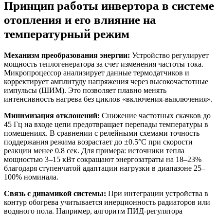
Принцип работы инвертора в системе
отопления и его влияние на
температурный режим
Механизм преобразования энергии:
Устройство регулирует
мощность теплогенератора за счет изменения частоты тока.
Микропроцессор анализирует данные термодатчиков и
корректирует амплитуду напряжения через высокочастотные
импульсы (ШИМ). Это позволяет плавно менять
интенсивность нагрева без циклов «включения-выключения».
Минимизация отклонений:
Снижение частотных скачков до
45 Гц на входе цепи предотвращает перепады температуры в
помещениях. В сравнении с релейными схемами точность
поддержания режима возрастает до ±0.5°C при скорости
реакции менее 0.8 сек. Для примера: источники тепла
мощностью 3–15 кВт сокращают энергозатраты на 18–23%
благодаря ступенчатой адаптации нагрузки в диапазоне 25–
100% номинала.
Связь с динамикой системы:
При интеграции устройства в
контур обогрева учитывается инерционность радиаторов или
водяного пола. Например, алгоритм ПИД-регулятора