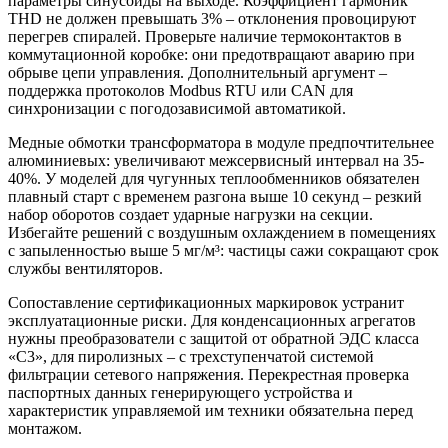
параметры синусоиды на выходе. Коэффициент гармоник
THD не должен превышать 3% – отклонения провоцируют
перегрев спиралей. Проверьте наличие термоконтактов в
коммутационной коробке: они предотвращают аварию при
обрыве цепи управления. Дополнительный аргумент –
поддержка протоколов Modbus RTU или CAN для
синхронизации с погодозависимой автоматикой.
Медные обмотки трансформатора в модуле предпочтительнее
алюминиевых: увеличивают межсервисный интервал на 35-
40%. У моделей для чугунных теплообменников обязателен
плавный старт с временем разгона выше 10 секунд – резкий
набор оборотов создает ударные нагрузки на секции.
Избегайте решений с воздушным охлаждением в помещениях
с запыленностью выше 5 мг/м³: частицы сажи сокращают срок
службы вентиляторов.
Сопоставление сертификационных маркировок устранит
эксплуатационные риски. Для конденсационных агрегатов
нужны преобразователи с защитой от обратной ЭДС класса
«C3», для пиролизных – с трехступенчатой системой
фильтрации сетевого напряжения. Перекрестная проверка
паспортных данных генерирующего устройства и
характеристик управляемой им техники обязательна перед
монтажом.