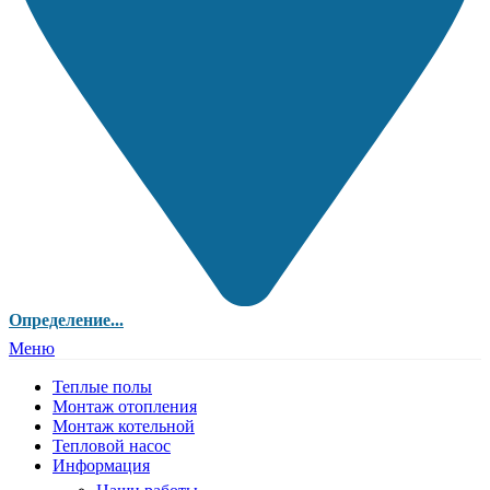
Определение...
Меню
Теплые полы
Монтаж отопления
Монтаж котельной
Тепловой насос
Информация