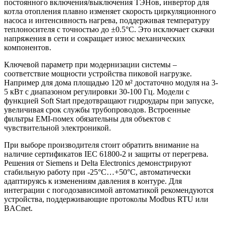
постоянного включения/выключения ТЭНов, инвертор для
котла отопления плавно изменяет скорость циркуляционного
насоса и интенсивность нагрева, поддерживая температуру
теплоносителя с точностью до ±0.5°C. Это исключает скачки
напряжения в сети и сокращает износ механических
компонентов.
Ключевой параметр при модернизации системы –
соответствие мощности устройства пиковой нагрузке.
Например для дома площадью 120 м² достаточно модуля на 3-
5 кВт с диапазоном регулировки 30-100 Гц. Модели с
функцией Soft Start предотвращают гидроудары при запуске,
увеличивая срок службы трубопроводов. Встроенные
фильтры EMI-помех обязательны для объектов с
чувствительной электроникой.
При выборе производителя стоит обратить внимание на
наличие сертификатов IEC 61800-2 и защиты от перегрева.
Решения от Siemens и Delta Electronics демонстрируют
стабильную работу при -25°C…+50°C, автоматически
адаптируясь к изменениям давления в контуре. Для
интеграции с погодозависимой автоматикой рекомендуются
устройства, поддерживающие протоколы Modbus RTU или
BACnet.