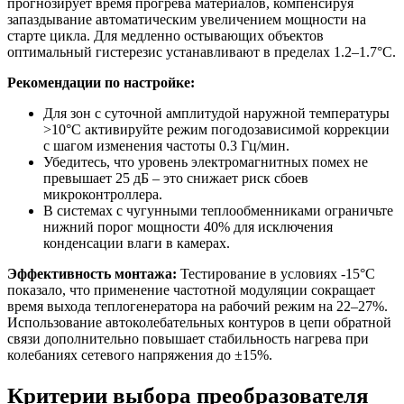
прогнозирует время прогрева материалов, компенсируя
запаздывание автоматическим увеличением мощности на
старте цикла. Для медленно остывающих объектов
оптимальный гистерезис устанавливают в пределах 1.2–1.7°C.
Рекомендации по настройке:
Для зон с суточной амплитудой наружной температуры
>10°C активируйте режим погодозависимой коррекции
с шагом изменения частоты 0.3 Гц/мин.
Убедитесь, что уровень электромагнитных помех не
превышает 25 дБ – это снижает риск сбоев
микроконтроллера.
В системах с чугунными теплообменниками ограничьте
нижний порог мощности 40% для исключения
конденсации влаги в камерах.
Эффективность монтажа:
Тестирование в условиях -15°C
показало, что применение частотной модуляции сокращает
время выхода теплогенератора на рабочий режим на 22–27%.
Использование автоколебательных контуров в цепи обратной
связи дополнительно повышает стабильность нагрева при
колебаниях сетевого напряжения до ±15%.
Критерии выбора преобразователя