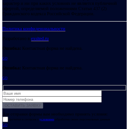
характер и ни при каких условиях не является публичной
офертой, определяемой положениями Статьи 437 (2)
Гражданского кодекса Российской Федерации.
Политика конфиденциальности
Разработано в
exsited.ru
Ошибка:
Контактная форма не найдена.
GO
Ошибка:
Контактная форма не найдена.
GO
Для отправки формы вам необходимо принять условия:
прочитал и согласен с
условиями
обработки своих персональных данных
GO