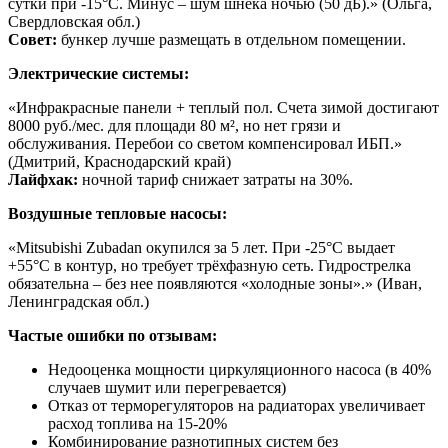
сутки при -15°C. Минус – шум шнека ночью (50 дБ).» (Ольга,
Свердловская обл.)
Совет:
бункер лучше размещать в отдельном помещении.
Электрические системы:
«Инфракрасные панели + теплый пол. Счета зимой достигают
8000 руб./мес. для площади 80 м², но нет грязи и
обслуживания. Перебои со светом компенсировал ИБП.»
(Дмитрий, Краснодарский край)
Лайфхак:
ночной тариф снижает затраты на 30%.
Воздушные тепловые насосы:
«Mitsubishi Zubadan окупился за 5 лет. При -25°C выдает
+55°C в контур, но требует трёхфазную сеть. Гидрострелка
обязательна – без нее появляются «холодные зоны».» (Иван,
Ленинградская обл.)
Частые ошибки по отзывам:
Недооценка мощности циркуляционного насоса (в 40%
случаев шумит или перегревается)
Отказ от терморегуляторов на радиаторах увеличивает
расход топлива на 15-20%
Комбинирование разнотипных систем без