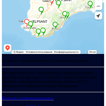
Хелпсант - инженерные сети и сантехника под ключ
Интернет-сайт носит исключительно информационный
характер и ни при каких условиях не является публичной
офертой, определяемой положениями Статьи 437 (2)
Гражданского кодекса Российской Федерации.
Политика конфиденциальности