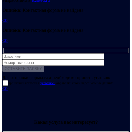
Разработано в
exsited.ru
Ошибка:
Контактная форма не найдена.
GO
Ошибка:
Контактная форма не найдена.
GO
Для отправки формы вам необходимо принять условия:
прочитал и согласен с
условиями
обработки своих персональных данных
GO
Какая услуга вас интересует?