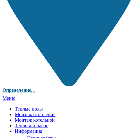
Определение...
Меню
Теплые полы
Монтаж отопления
Монтаж котельной
Тепловой насос
Информация