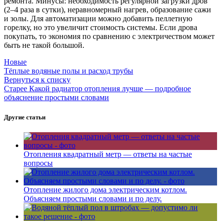
ремонта. Минусы: необходимость регулярной загрузки дров
(2–4 раза в сутки), неравномерный нагрев, образование сажи
и золы. Для автоматизации можно добавить пеллетную
горелку, но это увеличит стоимость системы. Если дрова
покупать, то экономия по сравнению с электричеством может
быть не такой большой.
Новые
Тёплые водяные полы и расход трубы
Вернуться к списку
Старее
Какой радиатор отопления лучше — подробное
объяснение простыми словами
Другие статьи
Отопления квадратный метр — ответы на частые
вопросы
Отопление жилого дома электрическим котлом.
Объясняем простыми словами и по делу.