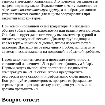
термостатическими клапанами. Это позволит регулировать
нагрев индивидуально. Подключение к котлу выполняется
через
насосно-смесительную группу
, а на обратную линию
устанавливается байпас для защиты оборудования при
закрытии всех контуров.
При комбинированной схеме (радиаторы + напольный
обогрев) обязательна гидрострелка или разделитель потоков.
Она балансирует давление между высокотемпературной и
низкотемпературной ветками. Диаметр труб подводки к
коллектору – не менее ¾ дюйма, чтобы избежать потерь
давления. Для защиты от воздушных пробок используйте
автоматические клапаны на подающей и обратной гребёнке.
Перед заполнением системы проверьте герметичность
соединений давлением 1,5 от рабочего (минимум 3 бар).
Первый запуск выполняйте постепенно: поднимайте
температуру на 5°C в сутки, чтобы предотвратить
растрескивание стяжки или деформацию слоёв пирога.
Контролируйте равномерность прогрева инфракрасным
термометром – разница между соседними участками не
должна превышать 2°C.
Вопрос-ответ: