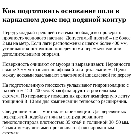
Как подготовить основание пола в
каркасном доме под водяной контур
Перед укладкой греющей системы необходимо проверить
прочность чернового настила. Допустимый прогиб – не более
2 мм на метр. Если лаги расположены с шагом более 400 мм,
усиливают конструкцию поперечными перемычками или
дополнительными опорами.
Поверхность очищают от мусора и выравнивают. Неровности
свыше 3 мм устраняют шлифовкой или циклеванием. Щели
между досками заделывают эластичной шпаклёвкой по дереву.
На подготовленную плоскость укладывают гидроизоляцию с
нахлёстом 150–200 мм. Края фиксируют строительным
скотчем. По периметру помещения крепят демпферную ленту
толщиной 8–10 мм для компенсации теплового расширения.
Следующий этап – монтаж теплоизоляции. Для деревянных
перекрытий подойдут плиты экструдированного
пенополистирола плотностью 35 кг/м³ и толщиной 30–50 мм.
Стыки между листами проклеивают фольгированным
скотчем.