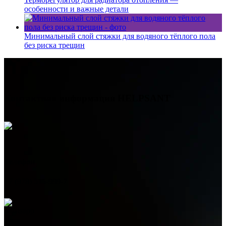
особенности и важные детали
Минимальный слой стяжки для водяного тёплого пола
без риска трещин
Контактная информация
HELPSANT
Телефон
+7 (978) 515-999-7