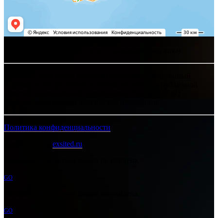
Хелпсант - инженерные сети и сантехника под ключ
Интернет-сайт носит исключительно информационный
характер и ни при каких условиях не является публичной
офертой, определяемой положениями Статьи 437 (2)
Гражданского кодекса Российской Федерации.
Политика конфиденциальности
Разработано в
exsited.ru
Ошибка:
Контактная форма не найдена.
GO
Ошибка:
Контактная форма не найдена.
GO