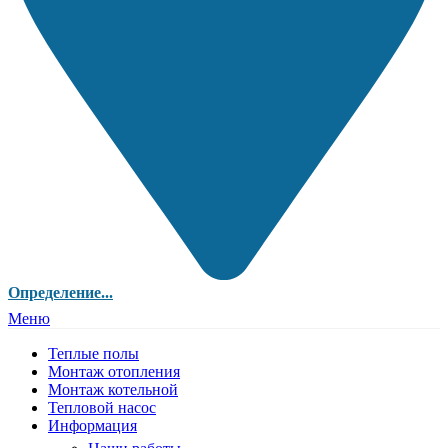
Определение...
Меню
Теплые полы
Монтаж отопления
Монтаж котельной
Тепловой насос
Информация