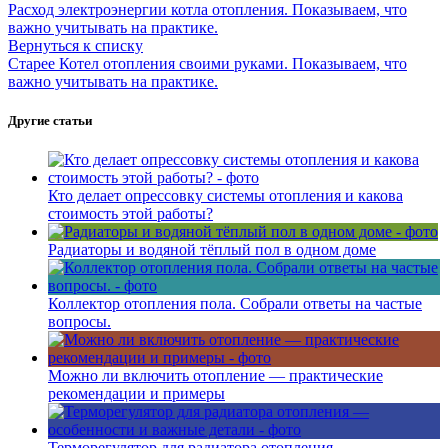
Расход электроэнергии котла отопления. Показываем, что
важно учитывать на практике.
Вернуться к списку
Старее
Котел отопления своими руками. Показываем, что
важно учитывать на практике.
Другие статьи
Кто делает опрессовку системы отопления и какова
стоимость этой работы?
Радиаторы и водяной тёплый пол в одном доме
Коллектор отопления пола. Собрали ответы на частые
вопросы.
Можно ли включить отопление — практические
рекомендации и примеры
Терморегулятор для радиатора отопления —