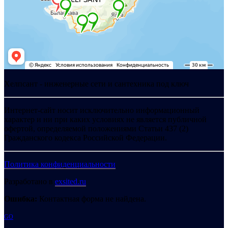
Хелпсант - инженерные сети и сантехника под ключ
Интернет-сайт носит исключительно информационный
характер и ни при каких условиях не является публичной
офертой, определяемой положениями Статьи 437 (2)
Гражданского кодекса Российской Федерации.
Политика конфиденциальности
Разработано в
exsited.ru
Ошибка:
Контактная форма не найдена.
GO