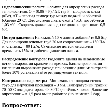
Гидравлический расчёт:
Формула для определения расхода
теплоносителя: Q = (0.86 × P) / ΔT, где P – мощность котла
(кВт), ΔT – перепад температур между подачей и обраткой
(обычно 20°C). Для системы с нагрузкой 24 кВт потребуется
1,03 м³/ч. Скорость движения воды не должна превышать 0,5
м/с.
Потери давления:
На каждый 10 м длины добавляйте 0,6 бар.
Для полипропиленовых труб 20 мм сопротивление – 150 Па/
м, стальных – 80 Па/м. Суммарные потери не должны
превышать 15% от рабочего давления насоса.
Распределение контуров:
Разделите здания на независимые
ветки с шаровыми кранами на врезках. Балансировочными
клапанами выровняйте расход: при разнице длин магистралей
более 30% устанавливайте регулируемые вентили.
Контрольные параметры:
Минимальная толщина стенок
труб для наружной прокладки – 3 мм. Температурный график:
70–50°C для радиаторов, 40–30°C для тёплых полов. Давление
опрессовки – в 1,5 раза выше рабочего (но не менее 2 бар).
Вопрос-ответ: