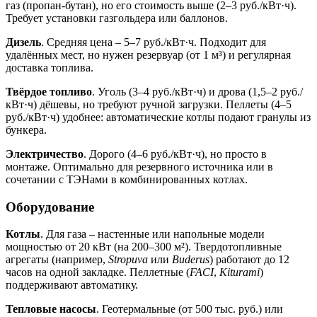
газ (пропан-бутан), но его стоимость выше (2–3 руб./кВт·ч).
Требует установки газгольдера или баллонов.
Дизель
. Средняя цена – 5–7 руб./кВт·ч. Подходит для
удалённых мест, но нужен резервуар (от 1 м³) и регулярная
доставка топлива.
Твёрдое топливо
. Уголь (3–4 руб./кВт·ч) и дрова (1,5–2 руб./
кВт·ч) дёшевы, но требуют ручной загрузки. Пеллеты (4–5
руб./кВт·ч) удобнее: автоматические котлы подают гранулы из
бункера.
Электричество
. Дорого (4–6 руб./кВт·ч), но просто в
монтаже. Оптимально для резервного источника или в
сочетании с ТЭНами в комбинированных котлах.
Оборудование
Котлы
. Для газа – настенные или напольные модели
мощностью от 20 кВт (на 200–300 м²). Твердотопливные
агрегаты (например,
Stropuva
или
Buderus
) работают до 12
часов на одной закладке. Пеллетные (
FACI
,
Kiturami
)
поддерживают автоматику.
Тепловые насосы
. Геотермальные (от 500 тыс. руб.) или