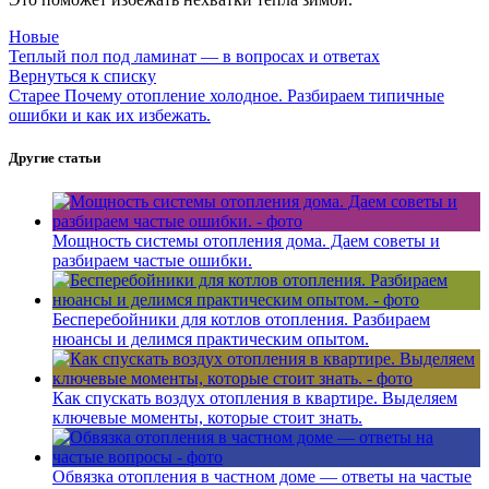
Новые
Теплый пол под ламинат — в вопросах и ответах
Вернуться к списку
Старее
Почему отопление холодное. Разбираем типичные
ошибки и как их избежать.
Другие статьи
Мощность системы отопления дома. Даем советы и
разбираем частые ошибки.
Бесперебойники для котлов отопления. Разбираем
нюансы и делимся практическим опытом.
Как спускать воздух отопления в квартире. Выделяем
ключевые моменты, которые стоит знать.
Обвязка отопления в частном доме — ответы на частые