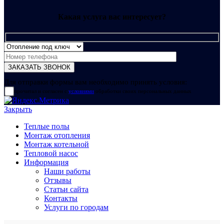
Какая услуга вас интересует?
Для отправки формы вам необходимо принять условия:
прочитал и согласен с
условиями
обработки своих персональных данных
Закрыть
Теплые полы
Монтаж отопления
Монтаж котельной
Тепловой насос
Информация
Наши работы
Отзывы
Статьи сайта
Контакты
Услуги по городам