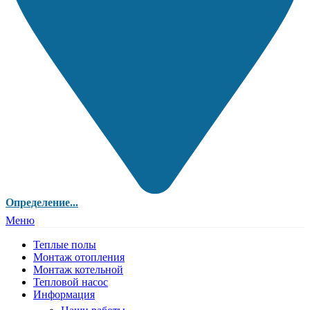
Определение...
Меню
Теплые полы
Монтаж отопления
Монтаж котельной
Тепловой насос
Информация