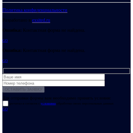
Политика конфиденциальности
Разработано в
exsited.ru
Ошибка:
Контактная форма не найдена.
GO
Ошибка:
Контактная форма не найдена.
GO
Для отправки формы вам необходимо принять условия:
прочитал и согласен с
условиями
обработки своих персональных данных
GO