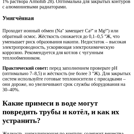
1% раствора Armohib 28). Оптимальна для закрытых контуров
с алюминиевыми радиаторами.
Умягчённая
Проходит ионный обмен (Na⁺ замещает Ca²⁺ и Mg²⁺) или
обратный осмос. Жёсткость снижается до 0,1–0,5 °Ж, что
уменьшает риск образования накипи. Недостаток – высокая
электропроводность, ускоряющая электрохимическую
коррозию. Рекомендуется для котлов с чугунным
теплообменником.
Практический совет:
перед заполнением проверьте pH
(оптимально 7–8,5) и жёсткость (не более 3 °Ж). Для закрытых
систем используйте готовые теплоносители с присадками –
они дороже, но увеличивают срок службы оборудования на
30–40%.
Какие примеси в воде могут
повредить трубы и котёл, и как их
устранить?
Жидкость, циркулирующая по контуру, содержит вещества,