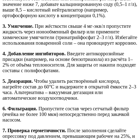
значение ниже 7, добавьте кальцинированную соду (0,5–1 г/л),
выше 8,5 – кислотный нейтрализатор (например,
ортофосфорную кислоту в концентрации 0,1%).
3. Умягчение.
При жёсткости свыше 4 мг-экв/л пропустите
жидкость через ионообменный фильтр или примените
химические умягчители (тринатрийфосфат 2–3 г/л). Избегайте
использования поваренной соли – она провоцирует коррозию.
4. Добавление ингибиторов.
Введите антикоррозийные
присадки (например, на основе бензотриазола) из расчёта 1–
2% от объёма теплоносителя. Для защиты от накипи подходят
составы с полифосфатами.
5. Деаэрация.
Чтобы удалить растворённый кислород,
нагрейте состав до 60°C и выдержите в открытой ёмкости 2–3
часа. Альтернатива – вакуумная дегазация или
автоматические воздухоотводчики.
6. Фильтрация.
Пропустите состав через сетчатый фильтр
(ячейка не более 100 мкм) непосредственно перед закачкой
насосом.
7. Проверка герметичности.
После заполнения сделайте
опрессовку под давлением, превышающим рабочее на 25%, и