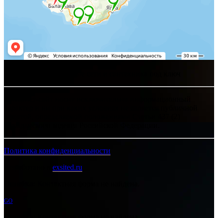
Хелпсант - инженерные сети и сантехника под ключ
Интернет-сайт носит исключительно информационный
характер и ни при каких условиях не является публичной
офертой, определяемой положениями Статьи 437 (2)
Гражданского кодекса Российской Федерации.
Политика конфиденциальности
Разработано в
exsited.ru
Ошибка:
Контактная форма не найдена.
GO
Ошибка:
Контактная форма не найдена.