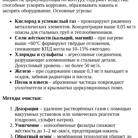
способные ускорять коррозию, образовывать накипь и
засорять оборудование. Основные угрозы:
Кислород и углекислый газ
– провоцируют ржавчину
металлических элементов. Концентрация выше 0,05 мг/л
опасна для стальных труб и теплообменников.
Соли жёсткости (кальций, магний)
– при нагреве
выше +60°C формируют твёрдые отложения,
снижающие КПД котла на 10–15% ежегодно.
Хлориды и сульфаты
– агрессивные соединения,
разрушающие алюминиевые и стальные детали.
Допустимый уровень – не более 50 мг/л.
Железо
– при содержании свыше 0,3 мг/л выпадает в
осадок, забивая радиаторы и насосы.
Песок и взвеси
– абразивные частицы повреждают
уплотнители и крыльчатки циркуляционных помп.
Методы очистки:
Деаэрация
– удаление растворённых газов с помощью
вакуумных установок или химических реагентов
(гидрозин, сульфит натрия).
Умягчение
– ионообменные фильтры снижают
жёсткость до 1–2 мг-экв/л, предотвращая накипь.
Обратный осмос
– мембранная технология убирает до