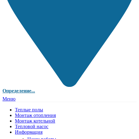
Определение...
Меню
Теплые полы
Монтаж отопления
Монтаж котельной
Тепловой насос
Информация