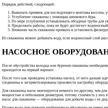
Порядок действий, следующий:
Выкопать приямок для последующего монтажа кессона, 
Углубление скважины с помощью шнекового бура.
По мере углубления устанавливать обсадные трубы для у
Продолжать работы, пока не будет достигнут водоносный
Нижнюю часть скважины промыть и установить фильтру
Из скважины можно добывать воду, если водоносный слой расп
НАСОСНОЕ ОБОРУДОВАН
После обустройства колодца или бурения скважины необходимо
приходится на первый вариант.
После того как проведена установка насоса, от него дальше ид
соединены и загерметизированы произвести настройку оборуд
Для скважины насос монтируется немного по-другому, чем для
мощностью и небольшим диаметром, потому стоимость у них в 
насос для скважины — оборудование для добычи воды с ее дна
Подача воды при помощи трубопровода абсолютно не имеет ник