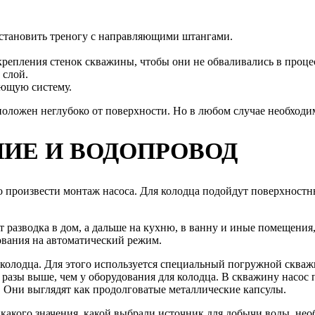
установить треногу с направляющими штангами.
крепления стенок скважины, чтобы они не обваливались в проце
 слой.
ющую систему.
оложен неглубоко от поверхности. Но в любом случае необходи
ИЕ И ВОДОПРОВОД
 произвести монтаж насоса. Для колодца подойдут поверхностн
ет разводка в дом, а дальше на кухню, в ванну и иные помещения
ования на автоматический режим.
 колодца. Для этого используется специальный погружной сква
разы выше, чем у оборудования для колодца. В скважину насос 
. Они выглядят как продолговатые металлические капсулы.
акого значения, какой выбрали источник для добычи воды, необ