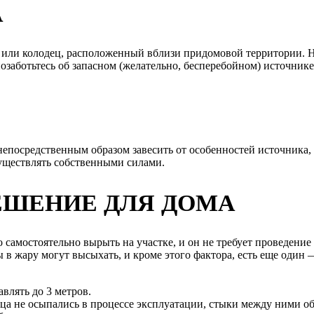
А
 или колодец, расположенный вблизи придомовой территории. Н
позаботьтесь об запасном (желательно, бесперебойном) источник
 непосредственным образом завесить от особенностей источника,
существлять собственными силами.
ЕШЕНИЕ ДЛЯ ДОМА
амостоятельно вырыть на участке, и он не требует проведение к
ы в жару могут высыхать, и кроме этого фактора, есть еще один
авлять до 3 метров.
ца не осыпались в процессе эксплуатации, стыки между ними обя