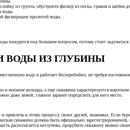
убины.
лойку из грунта, обустроить фильтр из песка, гравия и щебня 
а воды.
ой фильтрации пролитой воды.
оды находится под большим вопросом, потому стоит задуматься 
 ВОДЫ ИЗ ГЛУБИНЫ
ачественную воду и работает бесперебойно, не требуя постоянно
тво и копание колодца, а еще скважина характеризуется коротки
но даже зимой, главное заранее определить для него место.
 привлечь к этому процессу своих друзей, знакомых. Если бури
ианская скважина должна быть официально зарегистрированной, и
 часть располагается неглубоко, прорубить скважину можно свои