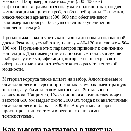
комнаты. Например, низкие модели (300–400 мм)
эффективнее встраиваются под узкие подоконники, но для
компенсации мощности требуют большей длины. Напротив,
классические варианты (500–600 мм) обеспечивают
равномерный обогрев без существенного увеличения
количества секций.
При монтаже важно учитывать зазоры до пола и подоконной
доски. Рекомендуемый отступ снизу – 80–120 мм, сверху – 50–
100 мм. Нарушение этих параметров приводит к снижению
конвекции. Для помещений с панорамными окнами лучше
выбирать узкие модификации, которые не перекрывают
обзор, но их монтаж потребует точного расчёта тепловой
мощности.
Материал корпуса также влияет на выбор. Алюминиевые и
биметаллические версии при равных размерах имеют разную
теплоотдачу: биметалл компактнее за счёт стального
сердечника. Например, 12-секционная алюминиевая модель
высотой 600 мм выдаёт около 2000 Вт, тогда как аналогичный
биметаллический блок – 1800 Вт. Это учитывают при
проектировании системы в регионах с низкими
температурами.
Как высота радиатора влияет на