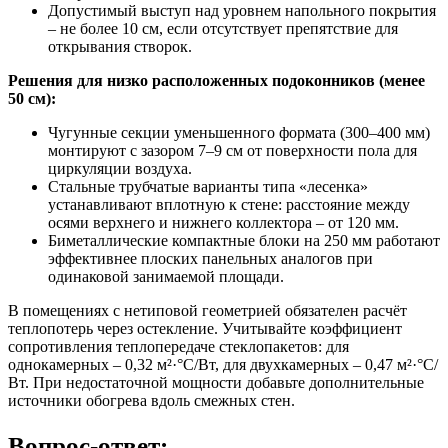
Допустимый выступ над уровнем напольного покрытия
– не более 10 см, если отсутствует препятствие для
открывания створок.
Решения для низко расположенных подоконников (менее
50 см):
Чугунные секции уменьшенного формата (300–400 мм)
монтируют с зазором 7–9 см от поверхности пола для
циркуляции воздуха.
Стальные трубчатые варианты типа «лесенка»
устанавливают вплотную к стене: расстояние между
осями верхнего и нижнего коллектора – от 120 мм.
Биметаллические компактные блоки на 250 мм работают
эффективнее плоских панельных аналогов при
одинаковой занимаемой площади.
В помещениях с нетиповой геометрией обязателен расчёт
теплопотерь через остекление. Учитывайте коэффициент
сопротивления теплопередаче стеклопакетов: для
однокамерных – 0,32 м²·°C/Вт, для двухкамерных – 0,47 м²·°C/
Вт. При недостаточной мощности добавьте дополнительные
источники обогрева вдоль смежных стен.
Вопрос-ответ: