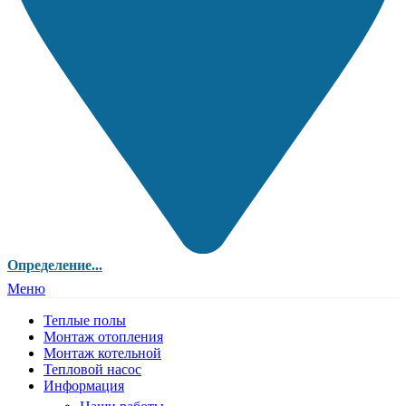
Определение...
Меню
Теплые полы
Монтаж отопления
Монтаж котельной
Тепловой насос
Информация