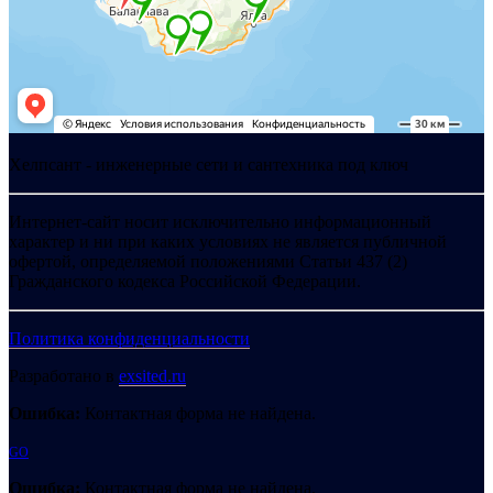
Хелпсант - инженерные сети и сантехника под ключ
Интернет-сайт носит исключительно информационный
характер и ни при каких условиях не является публичной
офертой, определяемой положениями Статьи 437 (2)
Гражданского кодекса Российской Федерации.
Политика конфиденциальности
Разработано в
exsited.ru
Ошибка:
Контактная форма не найдена.
GO
Ошибка:
Контактная форма не найдена.