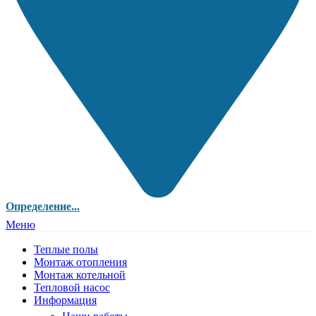
Определение...
Меню
Теплые полы
Монтаж отопления
Монтаж котельной
Тепловой насос
Информация