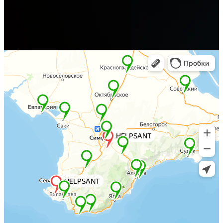
Адрес
пгт. Симеиз