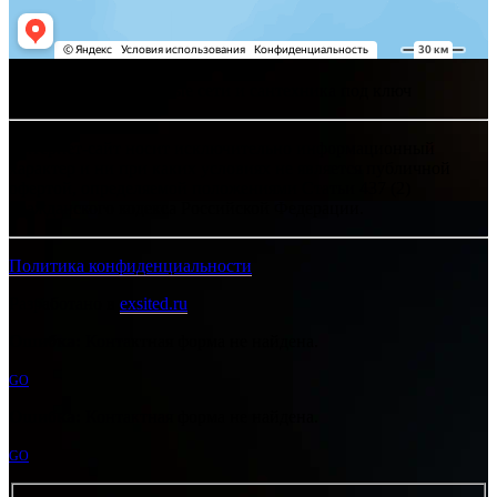
Хелпсант - инженерные сети и сантехника под ключ
Интернет-сайт носит исключительно информационный
характер и ни при каких условиях не является публичной
офертой, определяемой положениями Статьи 437 (2)
Гражданского кодекса Российской Федерации.
Политика конфиденциальности
Разработано в
exsited.ru
Ошибка:
Контактная форма не найдена.
GO
Ошибка:
Контактная форма не найдена.
GO