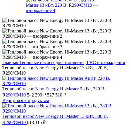
Главная
Тепловые насосы для отопления, ГВС и охлаждения
Тепловой насос New Energy Hi-Master 13 кВт, 220 В,
R290/CM10
Тепловой насос New Energy Hi-Master 9 кВт, 220 В,
Первоначальная
Текущая
R290/CM10
542 390
₽
527 510
₽
цена
цена:
Вернуться к продуктам
составляла
527
542
510 ₽.
390 ₽.
Тепловой насос New Energy Hi-Master 13 кВт, 380 В,
R290/CM10
613 115
₽