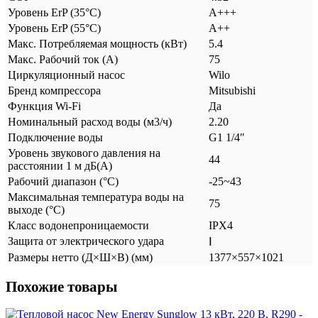
Уровень ErP (35°C)
A+++
Уровень ErP (55°C)
A++
Макс. Потребляемая мощность (кВт)
5.4
Макс. Рабочий ток (А)
75
Циркуляционный насос
Wilo
Бренд компрессора
Mitsubishi
Функция Wi-Fi
Да
Номинальный расход воды (м3/ч)
2.20
Подключение воды
G1 1/4″
Уровень звукового давления на
44
расстоянии 1 м дБ(А)
Рабочий диапазон (°C)
-25~43
Максимальная температура воды на
75
выходе (°C)
Класс водонепроницаемости
IPX4
Защита от электрического удара
Ⅰ
Размеры нетто (Д×Ш×В) (мм)
1377×557×1021
Похожие товары