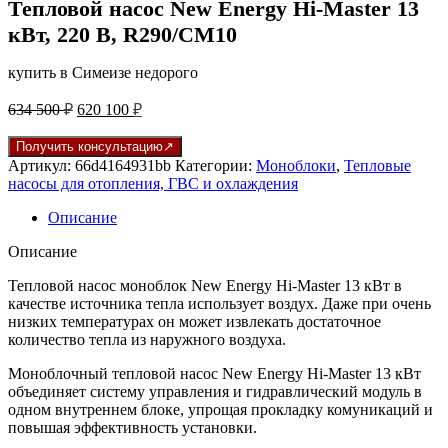
Тепловой насос New Energy Hi-Master 13
кВт, 220 В, R290/CM10
купить в Симеизе недорого
Первоначальная
Текущая
634 500
₽
620 100
₽
цена
цена:
составляла
620
Получить консультацию
634
100 ₽.
Артикул:
66d4164931bb
Категории:
Моноблоки
,
Тепловые
500 ₽.
насосы для отопления, ГВС и охлаждения
Описание
Описание
Тепловой насос моноблок New Energy Hi-Master 13 кВт в
качестве источника тепла использует воздух. Даже при очень
низких температурах он может извлекать достаточное
количество тепла из наружного воздуха.
Моноблочный тепловой насос New Energy Hi-Master 13 кВт
объединяет систему управления и гидравлический модуль в
одном внутреннем блоке, упрощая прокладку комуникаций и
повышая эффективность установки.