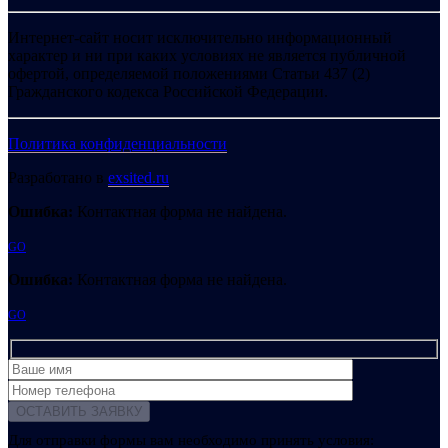
Интернет-сайт носит исключительно информационный
характер и ни при каких условиях не является публичной
офертой, определяемой положениями Статьи 437 (2)
Гражданского кодекса Российской Федерации.
Политика конфиденциальности
Разработано в
exsited.ru
Ошибка:
Контактная форма не найдена.
GO
Ошибка:
Контактная форма не найдена.
GO
Для отправки формы вам необходимо принять условия: