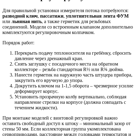
Для правильной установки измерителя потока потребуются:
разводной ключ
,
пассатижи
,
уплотнительная лента ФУМ
или
льняная нить
, а также герметик для резьбовых
соединений. Модели со встроенным клапаном дополнительно
комплектуются регулировочным колпачком.
Порядок работ:
Перекрыть подачу теплоносителя на гребёнку, сбросить
давление через дренажный кран.
Снять заглушку с посадочного места на обратном
коллекторе – резьба стандартная R½ или R¾ дюйма.
Нанести герметик на наружную часть штуцера прибора,
закрутить его вручную до упора.
Докрутить ключом на 1-1,5 оборота – чрезмерное усилие
деформирует корпус.
Установить прозрачную колбу вертикально, соблюдая
направление стрелки на корпусе (должна совпадать с
течением жидкости).
При монтаже моделей с винтовой регулировкой важно
оставить свободный доступ к штоку – минимальный зазор от
стены 50 мм. Если коллекторная группа укомплектована
сервоприводами, расстояние между головками термостатов и