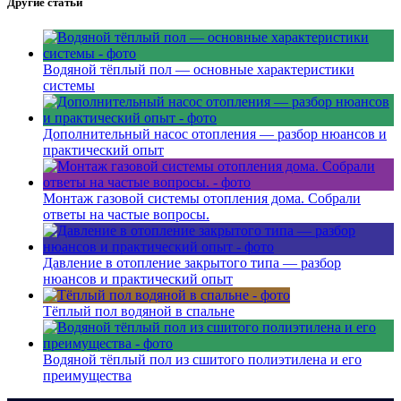
Другие статьи
Водяной тёплый пол — основные характеристики
системы
Дополнительный насос отопления — разбор нюансов и
практический опыт
Монтаж газовой системы отопления дома. Собрали
ответы на частые вопросы.
Давление в отопление закрытого типа — разбор
нюансов и практический опыт
Тёплый пол водяной в спальне
Водяной тёплый пол из сшитого полиэтилена и его
преимущества