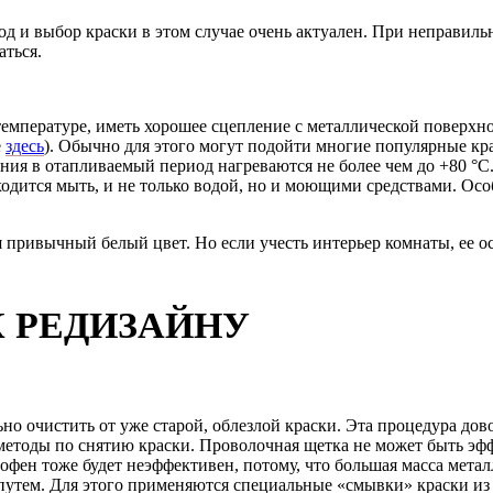
д и выбор краски в этом случае очень актуален. При неправильн
аться.
температуре, иметь хорошее сцепление с металлической поверх
е
здесь
). Обычно для этого могут подойти многие популярные кр
ения в отапливаемый период нагреваются не более чем до +80 °C.
одится мыть, и не только водой, но и моющими средствами. Осо
 привычный белый цвет. Но если учесть интерьер комнаты, ее о
К РЕДИЗАЙНУ
о очистить от уже старой, облезлой краски. Эта процедура дово
етоды по снятию краски. Проволочная щетка не может быть эфф
ен тоже будет неэффективен, потому, что большая масса металл
путем. Для этого применяются специальные «смывки» краски из 