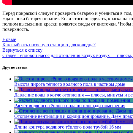
Перед покраской следует проверить батарею и убедиться в том,
ждать пока батарея остынет. Если этого не сделать, краска на 
полном высыхании краски появятся следы от кисточки. Чтобы 
поверхность.
Новые
Как выбрать насосную станцию для колодца?
Вернуться к списку
Старее
Тепловой насос для отопления воздух воздух — плюсы,
Другие статьи
Высота пирога тёплого водяного пола в частном доме
Давление воды в котле отопления — плюсы, минусы и р
Расчёт водяного тёплого пола по площади помещения
Отопление вентиляция и кондиционирование. Даем прак
Длина контура водяного тёплого пола трубой 16 мм