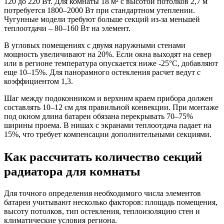
120 до 220 Вт. Для комнаты 18 м² с высотой потолков 2,7 м
потребуется 1800–2000 Вт при стандартном утеплении.
Чугунные модели требуют больше секций из-за меньшей
теплоотдачи – 80–160 Вт на элемент.
В угловых помещениях с двумя наружными стенами
мощность увеличивают на 20%. Если окна выходят на север
или в регионе температура опускается ниже -25°C, добавляют
еще 10–15%. Для панорамного остекления расчет ведут с
коэффициентом 1,3.
Шаг между подоконником и верхним краем прибора должен
составлять 10–12 см для правильной конвекции. При монтаже
под окном длина батареи обязана перекрывать 70–75%
ширины проема. В нишах с экранами теплоотдача падает на
15%, что требует компенсации дополнительными секциями.
Как рассчитать количество секций
радиатора для комнаты
Для точного определения необходимого числа элементов
батареи учитывают несколько факторов: площадь помещения,
высоту потолков, тип остекления, теплоизоляцию стен и
климатические условия региона.