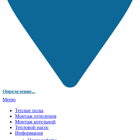
Определение...
Меню
Теплые полы
Монтаж отопления
Монтаж котельной
Тепловой насос
Информация