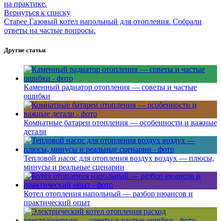
на практике.
Вернуться к списку
Старее
Газовый котел напольный для отопления. Собрали
ответы на частые вопросы.
Другие статьи
Каменный радиатор отопления — советы и частые
ошибки
Комнатные батареи отопления — особенности и важные
детали
Тепловой насос для отопления воздух воздух — плюсы,
минусы и реальные сценарии
Котел отопления напольный — разбор нюансов и
практический опыт