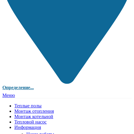
Определение...
Меню
Теплые полы
Монтаж отопления
Монтаж котельной
Тепловой насос
Информация