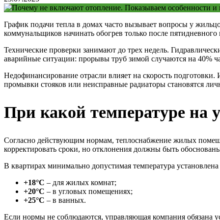
График подачи тепла в домах часто вызывает вопросы у жильцо
коммунальщиков начинать обогрев только после пятидневного 
Технические проверки занимают до трех недель. Гидравлическ
аварийные ситуации: прорывы труб зимой случаются на 40% ча
Недофинансирование отрасли влияет на скорость подготовки.
промывки стояков или неисправные радиаторы становятся лич
При какой температуре на у
Согласно действующим нормам, теплоснабжение жилых помеще
корректировать сроки, но отклонения должны быть обоснован
В квартирах минимально допустимая температура установлен
+18°C
– для жилых комнат;
+20°C
– в угловых помещениях;
+25°C
– в ванных.
Если нормы не соблюдаются, управляющая компания обязана у