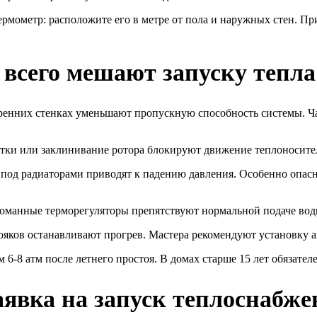
мометр: расположите его в метре от пола и наружных стен. При
 всего мешают запуску тепла
енних стенках уменьшают пропускную способность системы. Ча
ки или заклинивание ротора блокируют движение теплоносителя
, под радиаторами приводят к падению давления. Особенно опа
манные терморегуляторы препятствуют нормальной подаче воды.
ояков останавливают прогрев. Мастера рекомендуют установку а
6-8 атм после летнего простоя. В домах старше 15 лет обязател
аявка на запуск теплоснабже