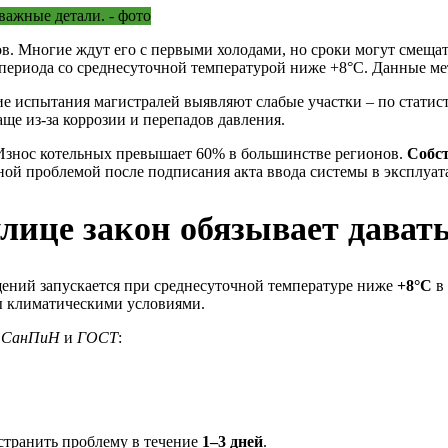
в. Многие ждут его с первыми холодами, но сроки могут смещат
периода со среднесуточной температурой ниже +8°C. Данные мет
ие испытания магистралей выявляют слабые участки – по статис
ще из-за коррозии и перепадов давления.
 Износ котельных превышает 60% в большинстве регионов.
Собс
ной проблемой после подписания акта ввода системы в эксплуа
лице закон обязывает дават
ний запускается при среднесуточной температуре ниже
+8°C
в 
ы климатическими условиями.
а
СанПиН
и
ГОСТ
:
странить проблему в течение
1–3 дней
.