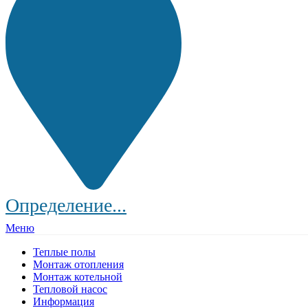
Определение...
Меню
Теплые полы
Монтаж отопления
Монтаж котельной
Тепловой насос
Информация