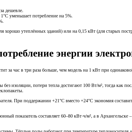
за дешевле.
 1°C уменьшает потребление на 5%.
%.
ля хорошо утеплённых зданий) или на 0,15 кВт (для старых пост
отребление энергии электр
тит за час в три раза больше, чем модель на 1 кВт при одинако
 без изоляции, потери тепла достигают 100 Вт/м², тогда как пос
еклопакеты.
вателя. При поддержании +21°C вместо +24°C экономия состави
нный показатель составляет 60–80 кВт·ч/м², а в Архангельске – 
стемы. Тёплые полы работают при температуре теплоносителя +