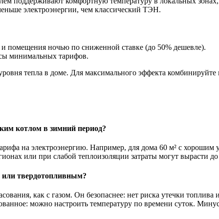
лем поддерживают комфортную температуру в локальных зонах, с
 меньше электроэнергии, чем классический ТЭН.
 и помещения ночью по сниженной ставке (до 50% дешевле).
асы минимальных тарифов.
ровня тепла в доме. Для максимального эффекта комбинируйте 
ским котлом в зимний период?
арифа на электроэнергию. Например, для дома 60 м² с хорошим у
егионах или при слабой теплоизоляции затраты могут вырасти до 
м или твердотопливным?
ования, как с газом. Он безопаснее: нет риска утечки топлива 
ованное: можно настроить температуру по времени суток. Минус