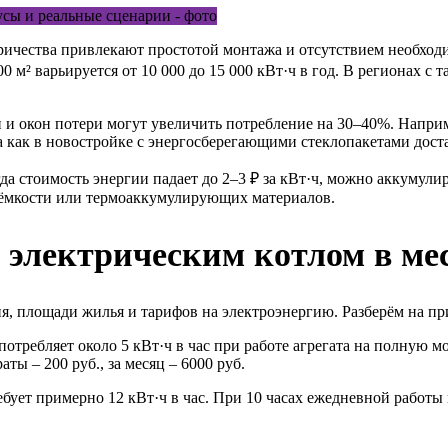
ичества привлекают простотой монтажа и отсутствием необходи
 м² варьируется от 10 000 до 15 000 кВт·ч в год. В регионах с т
 и окон потери могут увеличить потребление на 30–40%. Напри
а как в новостройке с энергосберегающими стеклопакетами дост
а стоимость энергии падает до 2–3 ₽ за кВт·ч, можно аккумулир
й ёмкости или термоаккумулирующих материалов.
м электрическим котлом в ме
я, площади жилья и тарифов на электроэнергию. Разберём на пр
отребляет около 5 кВт·ч в час при работе агрегата на полную м
аты – 200 руб., за месяц – 6000 руб.
ует примерно 12 кВт·ч в час. При 10 часах ежедневной работы и