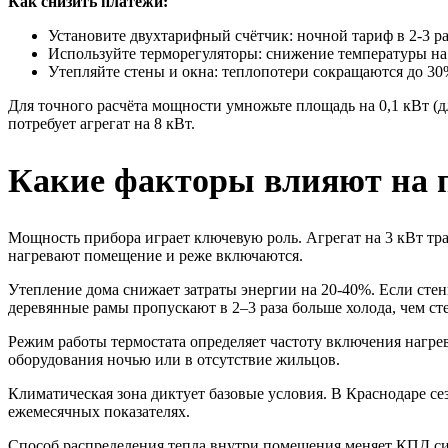
Как снизить платежи:
Установите двухтарифный счётчик: ночной тариф в 2-3 ра
Используйте терморегуляторы: снижение температуры на
Утепляйте стены и окна: теплопотери сокращаются до 30
Для точного расчёта мощности умножьте площадь на 0,1 кВт (д
потребует агрегат на 8 кВт.
Какие факторы влияют на п
Мощность прибора играет ключевую роль. Агрегат на 3 кВт тра
нагревают помещение и реже включаются.
Утепление дома снижает затраты энергии на 20-40%. Если стены
деревянные рамы пропускают в 2–3 раза больше холода, чем ст
Режим работы термостата определяет частоту включения нагре
оборудования ночью или в отсутствие жильцов.
Климатическая зона диктует базовые условия. В Краснодаре сезо
ежемесячных показателях.
Способ распределения тепла внутри помещения меняет КПД си