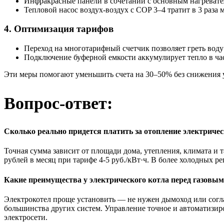
Инфракрасные панели в сочетании с основным нагревате
Тепловой насос воздух-воздух с COP 3–4 тратит в 3 раза
4. Оптимизация тарифов
Переход на многотарифный счетчик позволяет греть воду
Подключение буферной емкости аккумулирует тепло в ч
Эти меры помогают уменьшить счета на 30–50% без снижения у
Вопрос-ответ:
Сколько реально придется платить за отопление электриче
Точная сумма зависит от площади дома, утепления, климата и т
рублей в месяц при тарифе 4-5 руб./кВт·ч. В более холодных р
Какие преимущества у электрического котла перед газовы
Электрокотел проще установить — не нужен дымоход или соглас
большинства других систем. Управление точное и автоматизир
электросети.