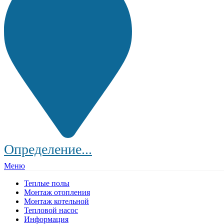
Определение...
Меню
Теплые полы
Монтаж отопления
Монтаж котельной
Тепловой насос
Информация