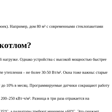
роек). Например, дом 80 м² с современными стеклопакетами
окотлом?
вой нагрузке. Однако устройства с высокой мощностью быстрее
ле утепления – не более 30-50 Вт/м². Окна тоже важны: старые
т до 10% в месяц. Программируемые датчики сокращают работу
200–250 кВт·ч/м². Разница в три раза отражается на
35°C, а радиаторы требуют минимум +60°C. Это снижает