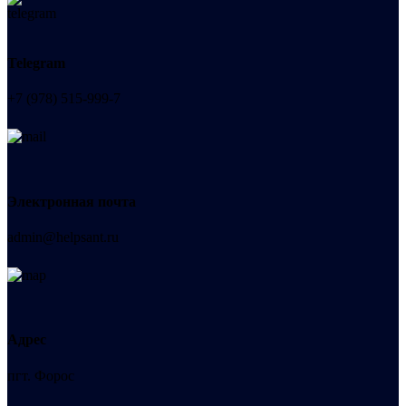
Telegram
+7 (978) 515-999-7
Электронная почта
admin@helpsant.ru
Адрес
пгт. Форос