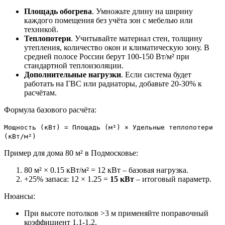
Площадь обогрева
. Умножьте длину на ширину
каждого помещения без учёта зон с мебелью или
техникой.
Теплопотери
. Учитывайте материал стен, толщину
утепления, количество окон и климатическую зону. В
средней полосе России берут 100-150 Вт/м² при
стандартной теплоизоляции.
Дополнительные нагрузки
. Если система будет
работать на ГВС или радиаторы, добавьте 20-30% к
расчётам.
Формула базового расчёта:
Мощность (кВт) = Площадь (м²) × Удельные теплопотери
(кВт/м²)
Пример для дома 80 м² в Подмосковье:
80 м² × 0.15 кВт/м² = 12 кВт – базовая нагрузка.
+25% запаса: 12 × 1.25 =
15 кВт
– итоговый параметр.
Нюансы:
При высоте потолков >3 м применяйте поправочный
коэффициент 1.1-1.2.