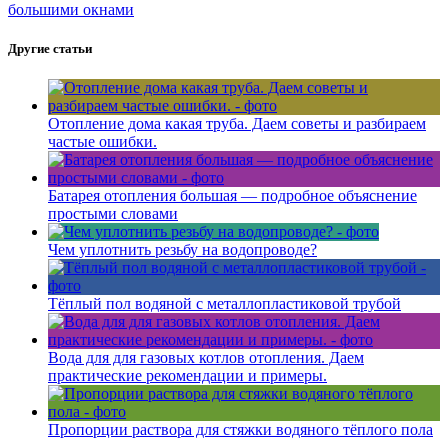
большими окнами
Другие статьи
Отопление дома какая труба. Даем советы и разбираем
частые ошибки.
Батарея отопления большая — подробное объяснение
простыми словами
Чем уплотнить резьбу на водопроводе?
Тёплый пол водяной с металлопластиковой трубой
Вода для для газовых котлов отопления. Даем
практические рекомендации и примеры.
Пропорции раствора для стяжки водяного тёплого пола