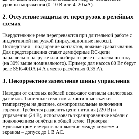
уровни напряжения (0–10 В или 4–20 мА).
2. Отсутствие защиты от перегрузок в релейных
схемах
Твердотельные реле перегреваются при длительной работе с
индуктивной нагрузкой (циркуляционные насосы).
Последствия – подгорание контактов, ложные срабатывания.
Для предотвращения ставят демпферные RC-цепи
параллельно нагрузке или выбирают реле с запасом по току
(на 30% выше номинального). Пример: для насоса 80 Вт берут
реле SSR-40DA (4 А вместо расчётных 0,35 А).
3. Некорректное заземление шины управления
Наводки от силовых кабелей искажают сигналы аналоговых
датчиков. Типичные симптомы: хаотичные скачки
температуры на дисплее, самопроизвольные включения
горелки. Требуется разделить цепи питания (220 В) и
управления (24 В), использовать экранированные кабели с
подключением оплётки к общей земле. Проверка:
мультиметром измерить напряжение между «нулём» и
экраном – допуск до 1 В AC.