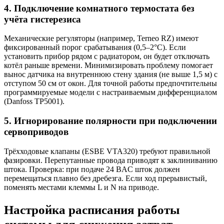
4. Подключение комнатного термостата без
учёта гистерезиса
Механические регуляторы (например, Terneo RZ) имеют
фиксированный порог срабатывания (0,5–2°C). Если
установить прибор рядом с радиатором, он будет отключать
котёл раньше времени. Минимизировать проблему помогает
вынос датчика на внутреннюю стену здания (не выше 1,5 м) с
отступом 50 см от окон. Для точной работы предпочтительны
программируемые модели с настраиваемым дифференциалом
(Danfoss TP5001).
5. Игнорирование полярности при подключении
сервоприводов
Трёхходовые клапаны (ESBE VTA320) требуют правильной
фазировки. Перепутанные провода приводят к заклиниванию
штока. Проверка: при подаче 24 ВAC шток должен
перемещаться плавно без дребезга. Если ход прерывистый,
поменять местами клеммы L и N на приводе.
Настройка расписания работы
системы для снижения затрат