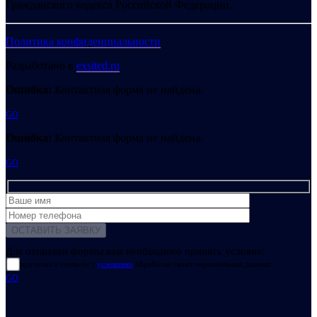
Гражданского кодекса Российской Федерации.
Политика конфиденциальности
Разработано в
exsited.ru
Ошибка:
Контактная форма не найдена.
GO
Ошибка:
Контактная форма не найдена.
GO
Для отправки формы вам необходимо принять условия:
прочитал и согласен с
условиями
обработки своих персональных данных
GO