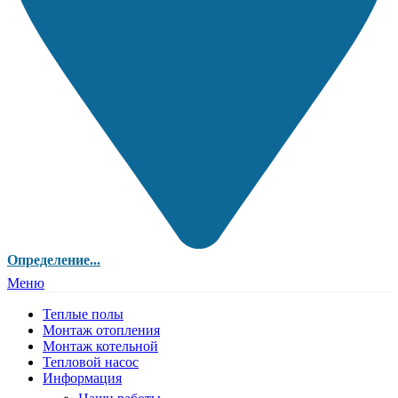
Определение...
Меню
Теплые полы
Монтаж отопления
Монтаж котельной
Тепловой насос
Информация