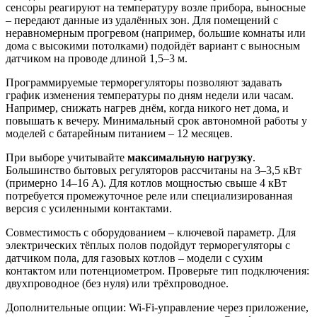
сенсоры реагируют на температуру возле прибора, выносные
– передают данные из удалённых зон. Для помещений с
неравномерным прогревом (например, большие комнаты или
дома с высокими потолками) подойдёт вариант с выносным
датчиком на проводе длиной 1,5–3 м.
Программируемые терморегуляторы позволяют задавать
график изменения температуры по дням недели или часам.
Например, снижать нагрев днём, когда никого нет дома, и
повышать к вечеру. Минимальный срок автономной работы у
моделей с батарейным питанием – 12 месяцев.
При выборе учитывайте
максимальную нагрузку
.
Большинство бытовых регуляторов рассчитаны на 3–3,5 кВт
(примерно 14–16 А). Для котлов мощностью свыше 4 кВт
потребуется промежуточное реле или специализированная
версия с усиленными контактами.
Совместимость с оборудованием – ключевой параметр. Для
электрических тёплых полов подойдут терморегуляторы с
датчиком пола, для газовых котлов – модели с сухим
контактом или потенциометром. Проверьте тип подключения:
двухпроводное (без нуля) или трёхпроводное.
Дополнительные опции: Wi-Fi-управление через приложение,