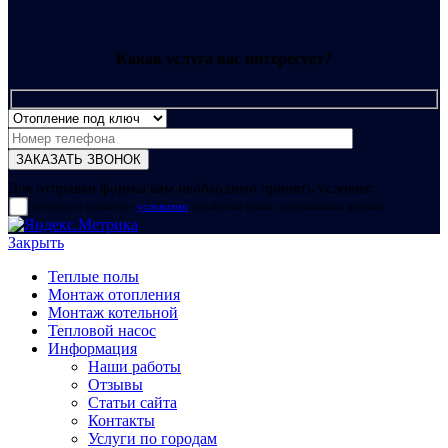
Какая услуга вас интересует?
Для отправки формы вам необходимо принять условия:
прочитал и согласен с
условиями
обработки своих персональных данных
Закрыть
Теплые полы
Монтаж отопления
Монтаж котельной
Тепловой насос
Информация
Наши работы
Отзывы
Статьи сайта
Контакты
Услуги по городам