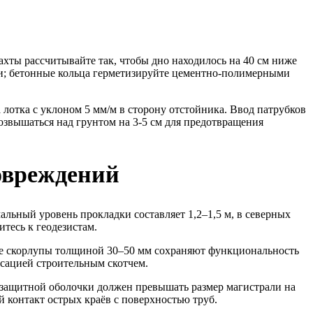
ахты рассчитывайте так, чтобы дно находилось на 40 см ниже
ти; бетонные кольца герметизируйте цементно-полимерными
лотка с уклоном 5 мм/м в сторону отстойника. Ввод патрубков
озвышаться над грунтом на 3-5 см для предотвращения
овреждений
льный уровень прокладки составляет 1,2–1,5 м, в северных
тесь к геодезистам.
е скорлупы толщиной 30–50 мм сохраняют функциональность
сацией строительным скотчем.
 защитной оболочки должен превышать размер магистрали на
контакт острых краёв с поверхностью труб.