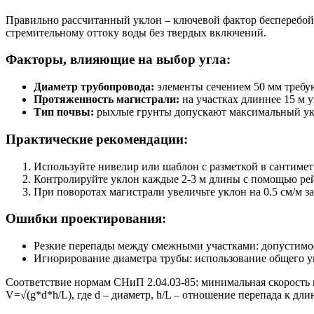
Правильно рассчитанный уклон – ключевой фактор бесперебой
стремительному оттоку воды без твердых включений.
Факторы, влияющие на выбор угла:
Диаметр трубопровода:
элементы сечением 50 мм требуют
Протяженность магистрали:
на участках длиннее 15 м 
Тип почвы:
рыхлые грунты допускают максимальный укло
Практические рекомендации:
Используйте нивелир или шаблон с разметкой в сантимет
Контролируйте уклон каждые 2-3 м длины с помощью рей
При поворотах магистрали увеличьте уклон на 0.5 см/м за 
Ошибки проектирования:
Резкие перепады между смежными участками: допустимое 
Игнорирование диаметра трубы: использование общего уг
Соответствие нормам СНиП 2.04.03-85: минимальная скорость п
V=√(g*d*h/L), где d – диаметр, h/L – отношение перепада к дли