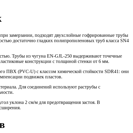
к
 при замерзании, подходят двухслойные гофрированные трубы
ностью достаточно гладких полипропиленовых труб класса SN4
остью. Трубы из чугуна EN-GJL-250 выдерживают точечные
пластиковые конструкции с толщиной стенки от 6 мм.
ого ПВХ (PVC-U) с классом химической стойкости SDR41: они
омпенсации подвижек пластов.
териала. Для соединений используют раструбы с
ьности.
гол уклона 2 см/м для предотвращения застоя. В
асширения.
в