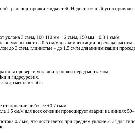
ной транспортировки жидкостей. Недостаточный угол приводит 
 уклона 3 см/м, 100-110 мм – 2 см/м, 150 мм – 0.8-1 см/м.
уклон уменьшают на 0.5 см/м для компенсации перепада высоты.
н до 3 см/м, глинистые – до 1.5 см/м для минимизации просед
рах для проверки угла дна траншеи перед монтажом.
ки и гидроуровня.
2 м до места изгиба.
отклонение не более ±0.7 см/м.
ла 1.5 см/м для всех сечений провоцирует аварии на линиях 50–
отока 0.7 м/с, что достигается при среднем уклоне 2–3° для ти
не.