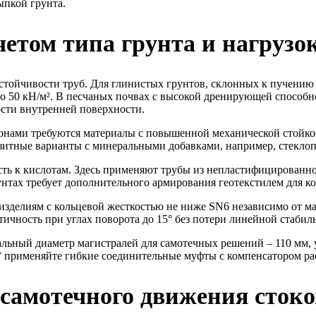
ыпкой грунта.
четом типа грунта и нагрузо
стойчивости труб. Для глинистых грунтов, склонных к пучению
до 50 кН/м². В песчаных почвах с высокой дренирующей способ
ости внутренней поверхности.
зонами требуются материалы с повышенной механической стойк
позитные варианты с минеральными добавками, например, стекло
сть к кислотам. Здесь применяют трубы из непластифицированн
унтах требует дополнительного армирования геотекстилем для к
изделиям с кольцевой жесткостью не ниже SN6 независимо от ма
чность при углах поворота до 15° без потери линейной стабил
льный диаметр магистралей для самотечных решений – 110 мм, у
° применяйте гибкие соединительные муфты с компенсатором р
 самотечного движения стоко