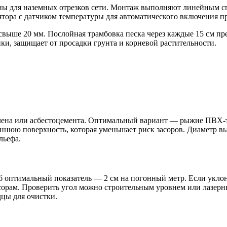
ы для наземных отрезков сети. Монтаж выполняют линейным с
ятора с датчиком температуры для автоматического включения п
выше 20 мм. Послойная трамбовка песка через каждые 15 см пр
ки, защищает от просадки грунта и корневой растительности.
ена или асбестоцемента. Оптимальный вариант — рыжие ПВХ-тр
ннюю поверхность, которая уменьшает риск засоров. Диаметр в
льефа.
б оптимальный показатель — 2 см на погонный метр. Если уклон 
засорам. Проверить угол можно строительным уровнем или лазе
дцы для очистки.