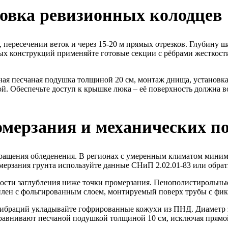
овка ревизионных колодцев
пересечении веток и через 15-20 м прямых отрезков. Глубину ш
вых конструкций применяйте готовые секции с рёбрами жесткос
ая песчаная подушка толщиной 20 см, монтаж днища, установка 
й. Обеспечьте доступ к крышке люка – её поверхность должна в
омерзания и механических п
ращения обледенения. В регионах с умеренным климатом минима
мерзания грунта используйте данные СНиП 2.02.01-83 или обрати
сти заглубления ниже точки промерзания. Пенополистирольны
илен с фольгированным слоем, монтируемый поверх трубы с фик
и вибраций укладывайте гофрированные кожухи из ПНД. Диаметр
авнивают песчаной подушкой толщиной 10 см, исключая прямой 