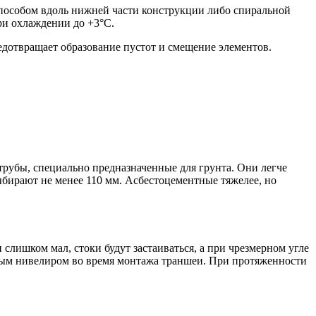
пособом вдоль нижней части конструкции либо спиральной
ри охлаждении до +3°C.
едотвращает образование пустот и смещение элементов.
убы, специально предназначенные для грунта. Они легче
ыбирают не менее 110 мм. Асбестоцементные тяжелее, но
слишком мал, стоки будут застаиваться, а при чрезмерном угле
рным нивелиром во время монтажа траншеи. При протяженности