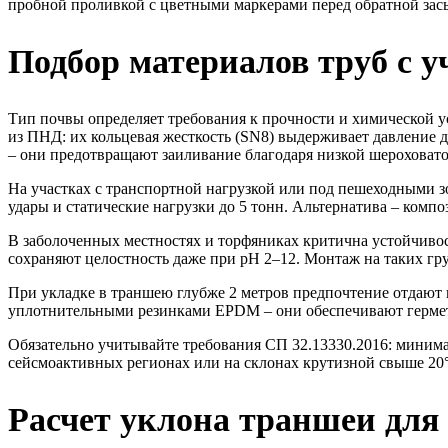
пробной проливкой с цветными маркерами перед обратной зас
Подбор материалов труб с у
Тип почвы определяет требования к прочности и химической у
из ПНД: их кольцевая жесткость (SN8) выдерживает давление 
– они предотвращают заиливание благодаря низкой шероховат
На участках с транспортной нагрузкой или под пешеходными 
удары и статические нагрузки до 5 тонн. Альтернатива – ком
В заболоченных местностях и торфяниках критична устойчиво
сохраняют целостность даже при pH 2–12. Монтаж на таких гр
При укладке в траншею глубже 2 метров предпочтение отдают 
уплотнительными резинками EPDM – они обеспечивают гермети
Обязательно учитывайте требования СП 32.13330.2016: минима
сейсмоактивных регионах или на склонах крутизной свыше 20
Расчет уклона траншеи для