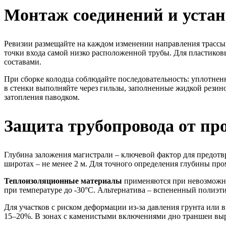
Монтаж соединений и устан
Ревизии размещайте на каждом изменении направления трассы, 
точки входа самой низко расположенной трубы. Для пластико
составами.
При сборке колодца соблюдайте последовательность: уплотненн
в стенки выполняйте через гильзы, заполненные жидкой резино
затопления паводком.
Защита трубопровода от пр
Глубина заложения магистрали – ключевой фактор для предотв
широтах – не менее 2 м. Для точного определения глубины про
Теплоизоляционные материалы
применяются при невозможно
при температуре до -30°C. Альтернатива – вспененный полиэт
Для участков с риском деформации из-за давления грунта ил
15–20%. В зонах с каменистыми включениями дно траншеи выр