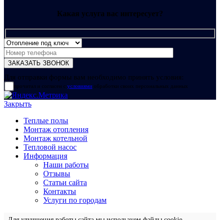
Какая услуга вас интересует?
Для отправки формы вам необходимо принять условия:
прочитал и согласен с
условиями
обработки своих персональных данных
Закрыть
Теплые полы
Монтаж отопления
Монтаж котельной
Тепловой насос
Информация
Наши работы
Отзывы
Статьи сайта
Контакты
Услуги по городам
Для улучшения работы сайта мы используем файлы cookie.