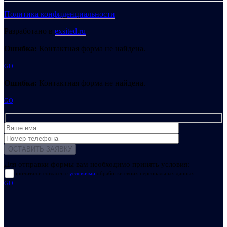
Политика конфиденциальности
Разработано в
exsited.ru
Ошибка:
Контактная форма не найдена.
GO
Ошибка:
Контактная форма не найдена.
GO
Для отправки формы вам необходимо принять условия:
прочитал и согласен с
условиями
обработки своих персональных данных
GO