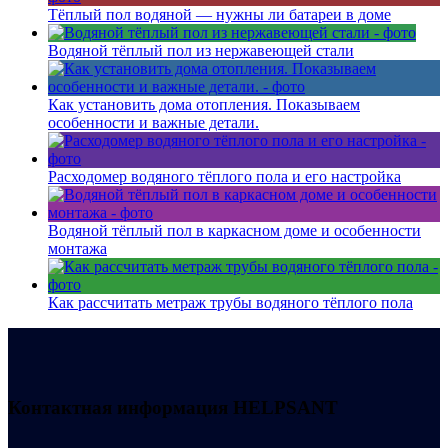
Тёплый пол водяной — нужны ли батареи в доме
Водяной тёплый пол из нержавеющей стали
Как установить дома отопления. Показываем
особенности и важные детали.
Расходомер водяного тёплого пола и его настройка
Водяной тёплый пол в каркасном доме и особенности
монтажа
Как рассчитать метраж трубы водяного тёплого пола
Контактная информация
HELPSANT