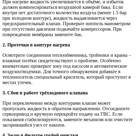
При нагреве жидкость увеличивается в объёме, и избыток
должен компенсироваться воздушной камерой бака. Если
внутри нет достаточного количества воздуха (менее 1.5 бар
при холодном контуре), жидкость выдавливается через
предохранительный клапан. Проверьте ниппель манометром:
при отсутствии давления подкачайте компрессором. При
повреждении мембраны замените бак.
2. Протечки в контуре нагрева
Осмотрите соединения теплообменника, тройники и краны –
влажные потёки свидетельствуют о проблеме. Особенно
внимательно проверьте зону под насосом и автоматические
воздухоотводчики. Для точного обнаружения добавьте в
теплоноситель специальный краситель, который проступит в
местах утечек.
3. Сбои в работе трёхходового клапана
При переключении между контурами клапан может
пропускать жидкость в обратном направлении. Отсоедините
сервопривод и вручную перекройте подачу на ГВС. Если
показания стабилизируются, замените механизм или очистите
засорившийся узел от накипи.
4. Засор в фильтре грубой очистки