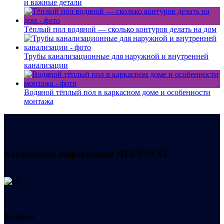
и важные детали
Тёплый пол водяной — сколько контуров делать на дом
Трубы канализационные для наружной и внутренней
канализации
Водяной тёплый пол в каркасном доме и особенности
монтажа
Контактная информация
HELPSANT
Телефон