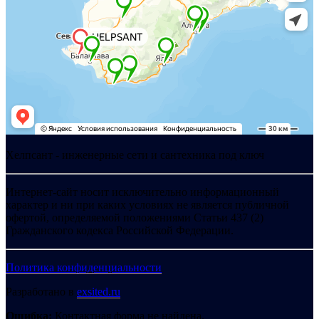
Хелпсант - инженерные сети и сантехника под ключ
Интернет-сайт носит исключительно информационный
характер и ни при каких условиях не является публичной
офертой, определяемой положениями Статьи 437 (2)
Гражданского кодекса Российской Федерации.
Политика конфиденциальности
Разработано в
exsited.ru
Ошибка:
Контактная форма не найдена.