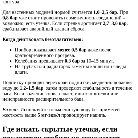
контура.
Для настенных моделей нормой считается
1,0–2,5 бар
. При
0,8 бар
уже стоит проверить герметичность соединений –
возможно, есть утечка. Если стрелка достигает
2,7–3,0 бар
,
срабатывает аварийный клапан сброса.
Когда действовать безотлагательно:
Прибор показывает
менее 0,5 бар
даже после
кратковременного прогрева.
Колебания превышают
0,3 бар
за 10–15 минут.
На трубах или радиаторах заметны капли или следы
влаги.
Подпитку проводят через кран подпитки, медленно добавляя
воду до
1,2–1,5 бар
, затем проверяют стабильность в течение
часа. Если значение снова падает, ищите протечки или
неисправности расширительного бака.
Важно:
Используйте только чистую воду без примесей –
жесткость выше
5 мг-экв/л
провоцирует накипь.
Где искать скрытые утечки, если
показатели стабильно снижаются