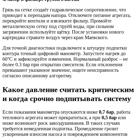
Грязь на сетке создаёт гидравлическое сопротивление, что
приводит к перепадам напора. Отключите питание агрегата,
перекройте вентили и извлеките фильтр. Промойте
металлическую сетку под струёй воды, при сильном
загрязнении используйте щётку. После установки нового
картриджа стравите воздух через кран Маевского.
Для точной диагностики подключите к штуцеру подпитки
контура точный цифровой манометр. Запустите нагрев до
60°C и зафиксируйте изменения. Нормальный разброс – не
более 0.3 бар при открытии смесителя. Если отклонения
превышают указанное значение, ищите неисправность
согласно описанному алгоритму.
Какое давление считать критическим
и когда срочно подпитывать систему
Если показания манометра опускаются ниже
0,7 бар
, работа
теплового агрегата может прекратиться, а при
0,5 бар
или
ниже возникнет риск завоздушивания. В таких случаях
требуется немедленная подпитка. Промедление грозит
ускоренным износом насоса и повреждением компонентов