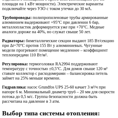
площади на 1 кВт мощности). Электрические варианты
подключайте через УЗО с током утечки до 30 мА.
Трубопроводы:
полипропиленовые трубы армированные
алюминием выдерживают +95°C при давлении 6 бар,
металлопластик деформируется уже при +70°C. Медные
аналоги дороже на 40%, но служат свыше 50 лет.
Радиаторы:
биметаллические секции выдают 185 Вт/секцию
при ∆t=70°C против 155 Вт у алюминиевых. Чугунные
модели прогревают помещение медленнее – коэффициент
теплопередачи 110 Вт/м².
Регулировка:
термоголовки RA2994 поддерживают
температуру с точностью ±0,5°C. Для домов свыше 120 м²
ставьте коллектор с расходомерами – балансировка петель
займет на 25% меньше времени.
Гидравлика:
насос Grundfos UPS 25-60 качает 3 м³/ч при
напоре 6 м. Минимальный диаметр труб – 20 мм для скорости
потока до 0,5 м/с. Группа безопасности должна быть
рассчитана на давление в 3 атм.
Выбор типа системы отопления: