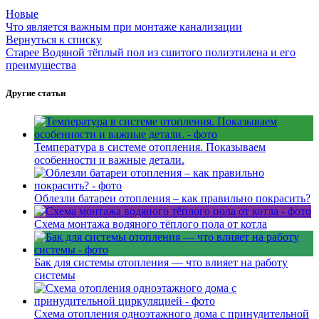
Новые
Что является важным при монтаже канализации
Вернуться к списку
Старее
Водяной тёплый пол из сшитого полиэтилена и его
преимущества
Другие статьи
Температура в системе отопления. Показываем
особенности и важные детали.
Облезли батареи отопления – как правильно покрасить?
Схема монтажа водяного тёплого пола от котла
Бак для системы отопления — что влияет на работу
системы
Схема отопления одноэтажного дома с принудительной