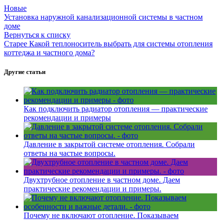
Новые
Установка наружной канализационной системы в частном
доме
Вернуться к списку
Старее
Какой теплоноситель выбрать для системы отопления
коттеджа и частного дома?
Другие статьи
Как подключить радиатор отопления — практические
рекомендации и примеры
Давление в закрытой системе отопления. Собрали
ответы на частые вопросы.
Двухтрубное отопление в частном доме. Даем
практические рекомендации и примеры.
Почему не включают отопление. Показываем