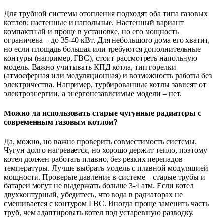
Для трубной системы отопления подходят оба типа газовых
котлов: настенные и напольные. Настенный вариант
компактный и проще в установке, но его мощность
ограничена – до 35-40 кВт. Для небольшого дома его хватит,
но если площадь большая или требуются дополнительные
контуры (например, ГВС), стоит рассмотреть напольную
модель. Важно учитывать КПД котла, тип горелки
(атмосферная или модуляционная) и возможность работы без
электричества. Например, турбированные котлы зависят от
электроэнергии, а энергонезависимые модели – нет.
Можно ли использовать старые чугунные радиаторы с
современным газовым котлом?
Да, можно, но важно проверить совместимость системы.
Чугун долго нагревается, но хорошо держит тепло, поэтому
котел должен работать плавно, без резких перепадов
температуры. Лучше выбрать модель с плавной модуляцией
мощности. Проверьте давление в системе – старые трубы и
батареи могут не выдержать больше 3-4 атм. Если котел
двухконтурный, убедитесь, что вода в радиаторах не
смешивается с контуром ГВС. Иногда проще заменить часть
труб, чем адаптировать котел под устаревшую разводку.