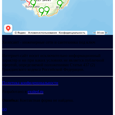
Хелпсант - инженерные сети и сантехника под ключ
Интернет-сайт носит исключительно информационный
характер и ни при каких условиях не является публичной
офертой, определяемой положениями Статьи 437 (2)
Гражданского кодекса Российской Федерации.
Политика конфиденциальности
Разработано в
exsited.ru
Ошибка:
Контактная форма не найдена.
GO