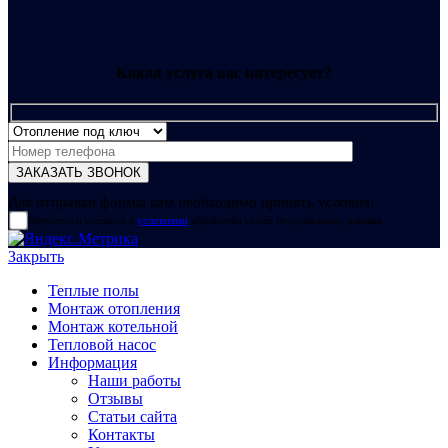
Какая услуга вас интересует?
Для отправки формы вам необходимо принять условия:
прочитал и согласен с
условиями
обработки своих персональных данных
Закрыть
Теплые полы
Монтаж отопления
Монтаж котельной
Тепловой насос
Информация
Наши работы
Отзывы
Статьи сайта
Контакты