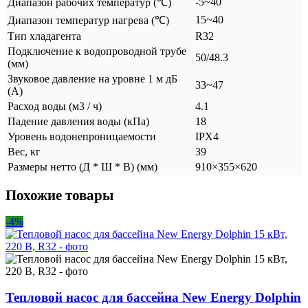
-5~40
Диапазон рабочих температур (℃)
15~40
Диапазон температур нагрева (℃)
Тип хладагента
R32
Подключение к водопроводной трубе
50/48.3
(мм)
Звуковое давление на уровне 1 м дБ
33~47
(А)
Расход воды (м3 / ч)
4.1
Падение давления воды (кПа)
18
Уровень водонепроницаемости
IPX4
Вес, кг
39
Размеры нетто (Д * Ш * В) (мм)
910×355×620
Похожие товары
-4%
Тепловой насос для бассейна New Energy Dolphin