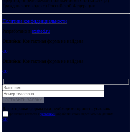
офертой, определяемой положениями Статьи 437 (2)
Гражданского кодекса Российской Федерации.
Политика конфиденциальности
Разработано в
exsited.ru
Ошибка:
Контактная форма не найдена.
GO
Ошибка:
Контактная форма не найдена.
GO
Для отправки формы вам необходимо принять условия:
прочитал и согласен с
условиями
обработки своих персональных данных
GO