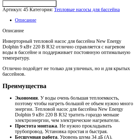
составляла
152
Получить консультацию
174
130 ₽.
Артикул:
45
Категория:
Тепловые насосы для бассейна
000 ₽.
Описание
Описание
Инверторный тепловой насос для бассейна New Energy
Dolphin 9 кВт 220 В R32 отлично справляется с нагревом
воды в бассейне и поддерживает постоянную оптимальную
температуру.
Отлично подойдет не только для уличных, но и для крытых
бассейнов.
Преимущества
Экономия
. У воды очень большая теплоемкость,
поэтому чтобы нагреть большой ее объем нужно много
энергии. Тепловой насос для бассейна New Energy
Dolphin 9 кВт 220 В R32 тратить гораздо меньше
электроэнергии, чем электрические нагреватели.
Простота монтажа
. Не нужно прокладывать
трубопровод. Установка простая и быстрая.
Бесшумная работа
. Уровень шума 34 дБ (А).