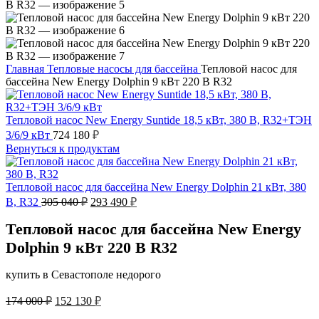
Главная
Тепловые насосы для бассейна
Тепловой насос для
бассейна New Energy Dolphin 9 кВт 220 В R32
Тепловой насос New Energy Suntide 18,5 кВт, 380 В, R32+ТЭН
3/6/9 кВт
724 180
₽
Вернуться к продуктам
Тепловой насос для бассейна New Energy Dolphin 21 кВт, 380
Первоначальная
Текущая
В, R32
305 040
₽
293 490
₽
цена
цена:
составляла
293
Тепловой насос для бассейна New Energy
305
490 ₽.
Dolphin 9 кВт 220 В R32
040 ₽.
купить в Севастополе недорого
Первоначальная
Текущая
174 000
₽
152 130
₽
цена
цена: