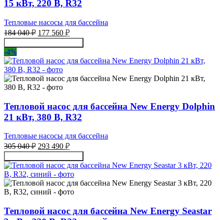
15 кВт, 220 В, R32
Тепловые насосы для бассейна
Первоначальная
Текущая
184 040
₽
177 560
₽
цена
цена:
Получить консультацию
составляла
177
-4%
184
560 ₽.
040 ₽.
Тепловой насос для бассейна New Energy Dolphin
21 кВт, 380 В, R32
Тепловые насосы для бассейна
Первоначальная
Текущая
305 040
₽
293 490
₽
цена
цена:
Получить консультацию
составляла
293
305
490 ₽.
040 ₽.
Тепловой насос для бассейна New Energy Seastar