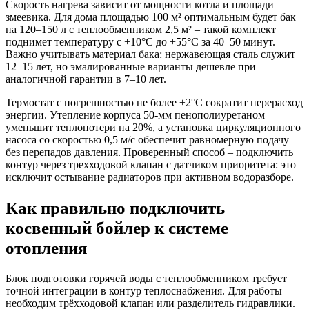
Скорость нагрева зависит от мощности котла и площади
змеевика. Для дома площадью 100 м² оптимальным будет бак
на 120–150 л с теплообменником 2,5 м² – такой комплект
поднимет температуру с +10°C до +55°C за 40–50 минут.
Важно учитывать материал бака: нержавеющая сталь служит
12–15 лет, но эмалированные варианты дешевле при
аналогичной гарантии в 7–10 лет.
Термостат с погрешностью не более ±2°C сократит перерасход
энергии. Утепление корпуса 50-мм пенополиуретаном
уменьшит теплопотери на 20%, а установка циркуляционного
насоса со скоростью 0,5 м/с обеспечит равномерную подачу
без перепадов давления. Проверенный способ – подключить
контур через трехходовой клапан с датчиком приоритета: это
исключит остывание радиаторов при активном водоразборе.
Как правильно подключить
косвенный бойлер к системе
отопления
Блок подготовки горячей воды с теплообменником требует
точной интеграции в контур теплоснабжения. Для работы
необходим трёхходовой клапан или разделитель гидравлики.