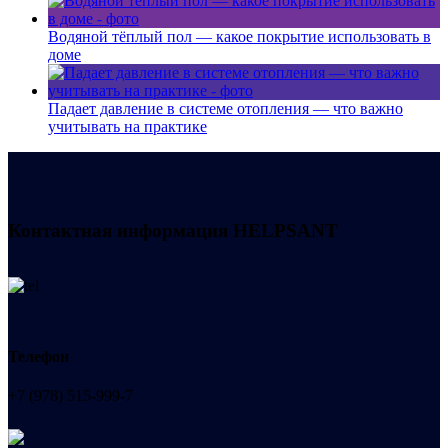
Водяной тёплый пол — какое покрытие использовать в
доме
Падает давление в системе отопления — что важно
учитывать на практике
Контактная информация
HELPSANT
Телефон
+7 (978) 515-999-7