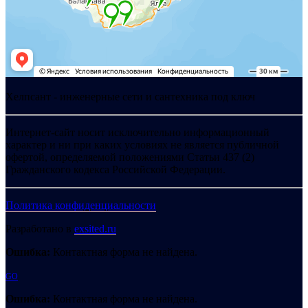
Хелпсант - инженерные сети и сантехника под ключ
Интернет-сайт носит исключительно информационный
характер и ни при каких условиях не является публичной
офертой, определяемой положениями Статьи 437 (2)
Гражданского кодекса Российской Федерации.
Политика конфиденциальности
Разработано в
exsited.ru
Ошибка:
Контактная форма не найдена.
GO
Ошибка:
Контактная форма не найдена.