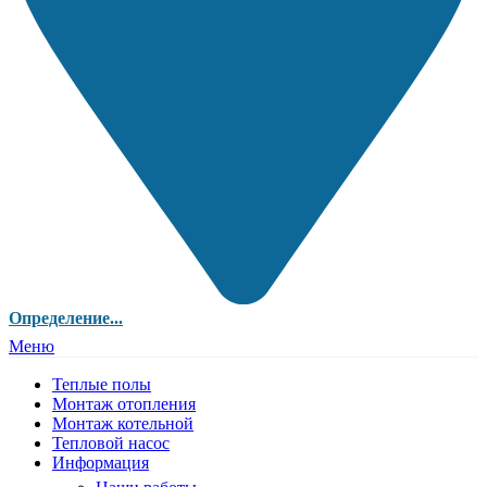
Определение...
Меню
Теплые полы
Монтаж отопления
Монтаж котельной
Тепловой насос
Информация