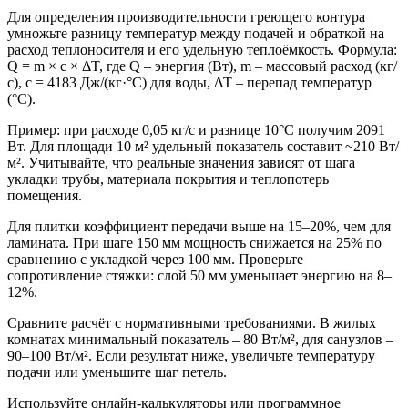
Для определения производительности греющего контура
умножьте разницу температур между подачей и обраткой на
расход теплоносителя и его удельную теплоёмкость. Формула:
Q = m × c × ΔT, где Q – энергия (Вт), m – массовый расход (кг/
с), c = 4183 Дж/(кг·°C) для воды, ΔT – перепад температур
(°C).
Пример: при расходе 0,05 кг/с и разнице 10°C получим 2091
Вт. Для площади 10 м² удельный показатель составит ~210 Вт/
м². Учитывайте, что реальные значения зависят от шага
укладки трубы, материала покрытия и теплопотерь
помещения.
Для плитки коэффициент передачи выше на 15–20%, чем для
ламината. При шаге 150 мм мощность снижается на 25% по
сравнению с укладкой через 100 мм. Проверьте
сопротивление стяжки: слой 50 мм уменьшает энергию на 8–
12%.
Сравните расчёт с нормативными требованиями. В жилых
комнатах минимальный показатель – 80 Вт/м², для санузлов –
90–100 Вт/м². Если результат ниже, увеличьте температуру
подачи или уменьшите шаг петель.
Используйте онлайн-калькуляторы или программное