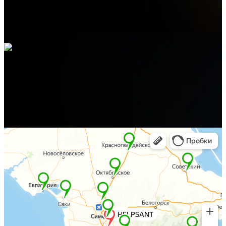
Электронная почта
admin@helpsant.ru
Адрес
пгт. Форос