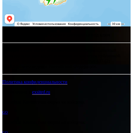
Хелпсант - инженерные сети и сантехника под ключ
Интернет-сайт носит исключительно информационный
характер и ни при каких условиях не является публичной
офертой, определяемой положениями Статьи 437 (2)
Гражданского кодекса Российской Федерации.
Политика конфиденциальности
Разработано в
exsited.ru
Ошибка:
Контактная форма не найдена.
GO
Ошибка:
Контактная форма не найдена.
GO