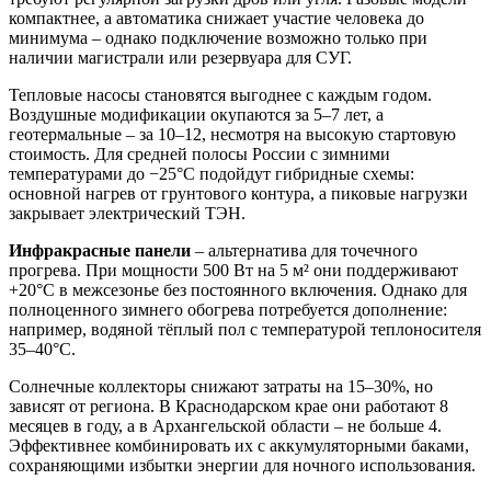
компактнее, а автоматика снижает участие человека до
минимума – однако подключение возможно только при
наличии магистрали или резервуара для СУГ.
Тепловые насосы становятся выгоднее с каждым годом.
Воздушные модификации окупаются за 5–7 лет, а
геотермальные – за 10–12, несмотря на высокую стартовую
стоимость. Для средней полосы России с зимними
температурами до −25°С подойдут гибридные схемы:
основной нагрев от грунтового контура, а пиковые нагрузки
закрывает электрический ТЭН.
Инфракрасные панели
– альтернатива для точечного
прогрева. При мощности 500 Вт на 5 м² они поддерживают
+20°С в межсезонье без постоянного включения. Однако для
полноценного зимнего обогрева потребуется дополнение:
например, водяной тёплый пол с температурой теплоносителя
35–40°С.
Солнечные коллекторы снижают затраты на 15–30%, но
зависят от региона. В Краснодарском крае они работают 8
месяцев в году, а в Архангельской области – не больше 4.
Эффективнее комбинировать их с аккумуляторными баками,
сохраняющими избытки энергии для ночного использования.