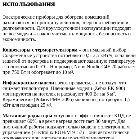
использования
Электрические приборы для обогрева помещений
различаются по принципу действия, энергопотреблению и
долговечности. Для круглосуточной эксплуатации подходят
не все модели – важно учитывать мощность, безопасность и
экономичность.
Конвекторы с терморегулятором
– оптимальный выбор.
Современные устройства потребляют 0,5–2,5 кВт/ч, оснащены
защитой от перегрева и поддерживают заданную температуру
с точностью до 0,5°C. Например, Nobo Nordic C4F 20 работает
при 750 Вт и обогревает до 10 м².
Инфракрасные панели
греют предметы, а не воздух, что
снижает теплопотери. Пленочные модели (Zebra EK-900)
монтируются на потолок и расходуют 400 Вт на 5 м².
Керамические (Polaris PMH 2095) мобильны, но требуют 1,5
кВт для площади 25 м².
Масляные радиаторы
уступают в эффективности: КПД не
превышает 60%, а время нагрева достигает 30 минут. Для
постоянной работы подходят только модели с электронным
управлением (Electrolux EOH/M-9157) – они автоматически
отключаются при достижении нужной температуры.