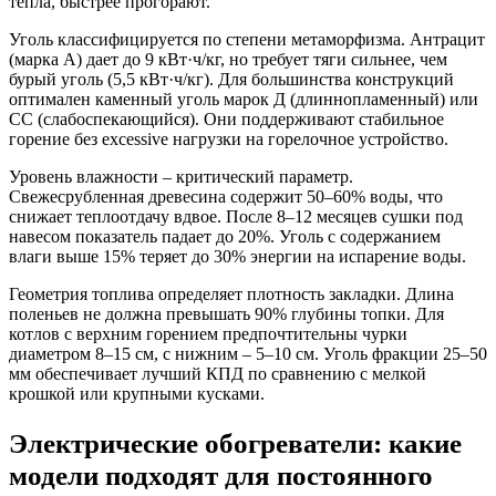
тепла, быстрее прогорают.
Уголь классифицируется по степени метаморфизма. Антрацит
(марка А) дает до 9 кВт·ч/кг, но требует тяги сильнее, чем
бурый уголь (5,5 кВт·ч/кг). Для большинства конструкций
оптимален каменный уголь марок Д (длиннопламенный) или
СС (слабоспекающийся). Они поддерживают стабильное
горение без excessive нагрузки на горелочное устройство.
Уровень влажности – критический параметр.
Свежесрубленная древесина содержит 50–60% воды, что
снижает теплоотдачу вдвое. После 8–12 месяцев сушки под
навесом показатель падает до 20%. Уголь с содержанием
влаги выше 15% теряет до 30% энергии на испарение воды.
Геометрия топлива определяет плотность закладки. Длина
поленьев не должна превышать 90% глубины топки. Для
котлов с верхним горением предпочтительны чурки
диаметром 8–15 см, с нижним – 5–10 см. Уголь фракции 25–50
мм обеспечивает лучший КПД по сравнению с мелкой
крошкой или крупными кусками.
Электрические обогреватели: какие
модели подходят для постоянного