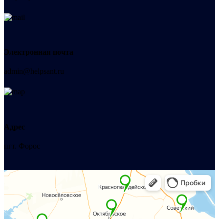
Электронная почта
admin@helpsant.ru
Адрес
пгт. Форос