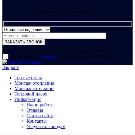
Какая услуга вас интересует?
Для отправки формы вам необходимо принять условия:
прочитал и согласен с
условиями
обработки своих персональных данных
Закрыть
Теплые полы
Монтаж отопления
Монтаж котельной
Тепловой насос
Информация
Наши работы
Отзывы
Статьи сайта
Контакты
Услуги по городам