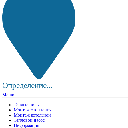
Определение...
Меню
Теплые полы
Монтаж отопления
Монтаж котельной
Тепловой насос
Информация